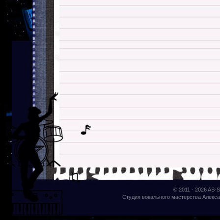
© 2011 - 2026
AS-S
Студия вокального мастерства Алекса