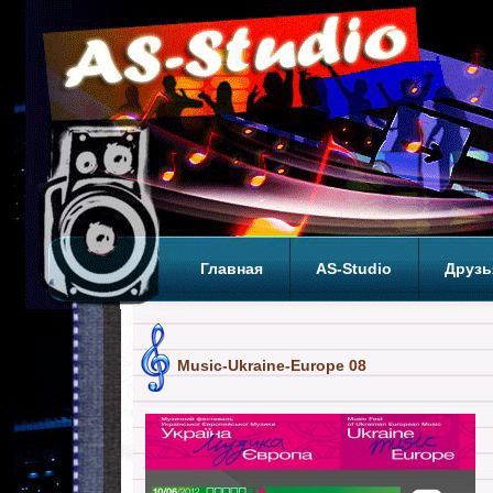
Главная
AS-Studio
Друзь
Теги
ТОП
Music-Ukraine-Europe 08