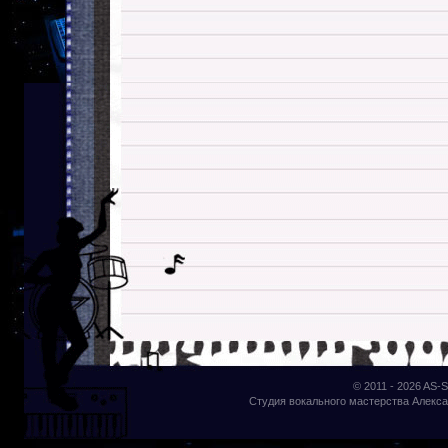
© 2011 - 2026
AS-S
Студия вокального мастерства Алекса