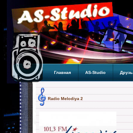
Главная
AS-Studio
Друзь
Теги
ТОП
Radio Melodiya 2