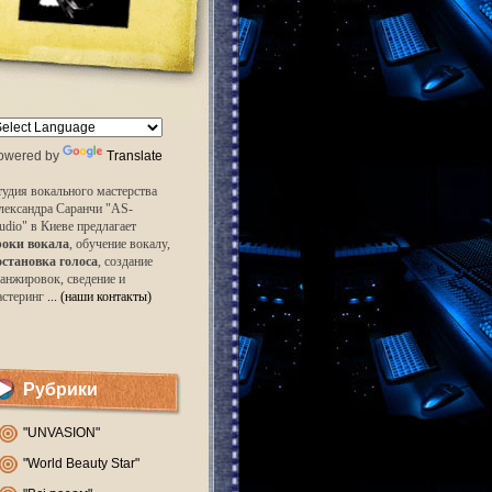
owered by
Translate
удия вокального мастерства
лександра Саранчи "AS-
udio" в Киеве предлагает
роки вокала
, обучение вокалу,
остановка голоса
, создание
анжировок, сведение и
астеринг
... (наши контакты)
Рубрики
"UNVASION"
"World Beauty Star"