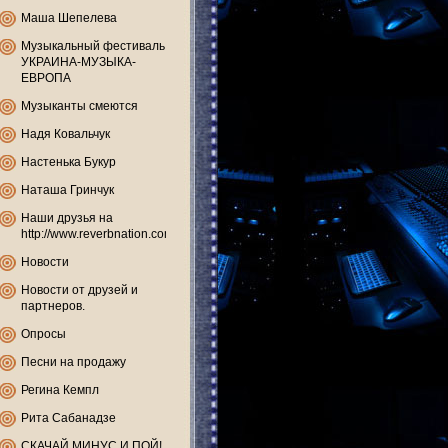
Маша Шепелева
Музыкальный фестиваль
УКРАИНА-МУЗЫКА-
ЕВРОПА
Музыканты смеются
Надя Ковальчук
Настенька Букур
Наташа Гринчук
Наши друзья на
http://www.reverbnation.com
Новости
Новости от друзей и
партнеров.
Опросы
Песни на продажу
Регина Кемпл
Рита Сабанадзе
СКАЧАЙ МИНУС И ПОЙ!