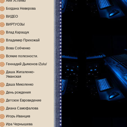
Аня Устенко
Богдана Неверова
ВИДЕО
ВИРТУОЗЫ
Влад Каращук
Владимир Прихожай
Вова Собченко
Всякие полезности.
Геннадий Дьяконов /Zulu/
Даша Жигаленко-
Уманская
Даша Миколенко
День рождения
Детское Евровидение
Диана Самофалова
Игорь Иванцив
Ира Чернышева