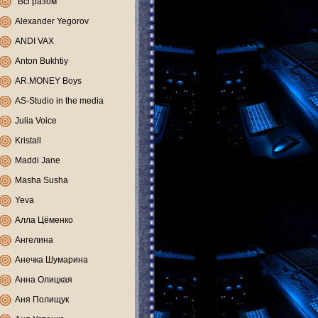
"Всі разом"
Alexander Yegorov
ANDI VAX
Anton Bukhtiy
AR.MONEY Boys
AS-Studio in the media
Julia Voice
Kristall
Maddi Jane
Masha Susha
Yeva
Алла Цёменко
Ангелина
Анечка Шумарина
Анна Олицкая
Аня Полищук