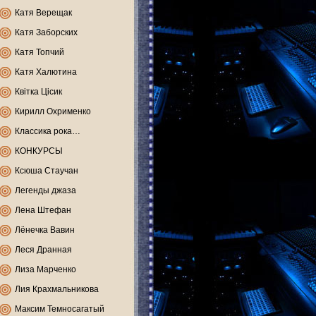
Катя Верещак
Катя Заборских
Катя Топчий
Катя Халютина
Квітка Цісик
Кирилл Охрименко
Классика рока…
КОНКУРСЫ
Ксюша Стаучан
Легенды джаза
Лена Штефан
Лёнечка Вавин
Леся Дранная
Лиза Марченко
Лия Крахмальникова
Максим Темносагатый