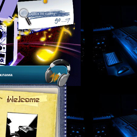
клама