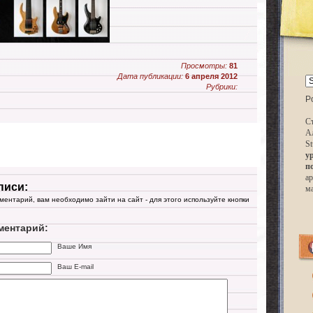
Просмотры:
81
Дата публикации:
6 апреля 2012
Рубрики:
P
Ст
А
St
у
п
ар
писи:
м
мментарий, вам необходимо зайти на сайт - для этого используйте кнопки
ментарий:
Ваше Имя
Ваш E-mail