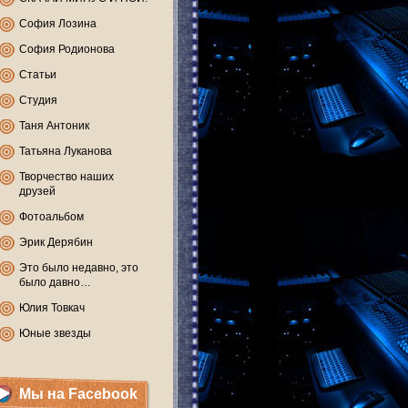
София Лозина
София Родионова
Статьи
Студия
Таня Антоник
Татьяна Луканова
Творчество наших
друзей
Фотоальбом
Эрик Дерябин
Это было недавно, это
было давно…
Юлия Товкач
Юные звезды
Мы на Facebook