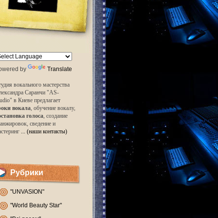
owered by
Translate
удия вокального мастерства
лександра Саранчи "AS-
udio" в Киеве предлагает
роки вокала
, обучение вокалу,
остановка голоса
, создание
анжировок, сведение и
астеринг
... (наши контакты)
Рубрики
"UNVASION"
"World Beauty Star"