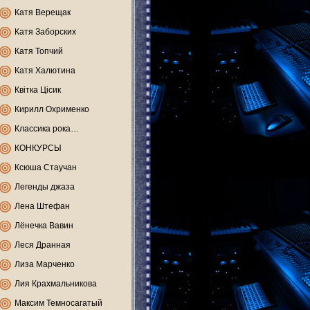
Катя Верещак
Катя Заборских
Катя Топчий
Катя Халютина
Квітка Цісик
Кирилл Охрименко
Классика рока…
КОНКУРСЫ
Ксюша Стаучан
Легенды джаза
Лена Штефан
Лёнечка Вавин
Леся Дранная
Лиза Марченко
Лия Крахмальникова
Максим Темносагатый