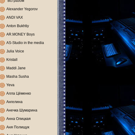
"Всі разом"
Alexander Yegorov
ANDI VAX
Anton Bukhtiy
AR.MONEY Boys
AS-Studio in the media
Julia Voice
Kristall
Maddi Jane
Masha Susha
Yeva
Алла Цёменко
Ангелина
Анечка Шумарина
Анна Олицкая
Аня Полищук