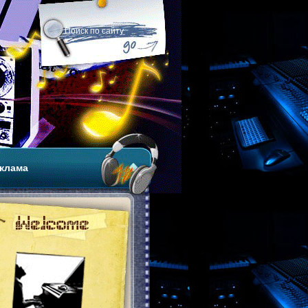
клама