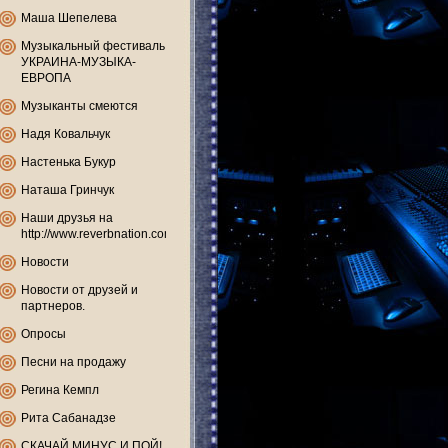
Маша Шепелева
Музыкальный фестиваль
УКРАИНА-МУЗЫКА-
ЕВРОПА
Музыканты смеются
Надя Ковальчук
Настенька Букур
Наташа Гринчук
Наши друзья на
http://www.reverbnation.com
Новости
Новости от друзей и
партнеров.
Опросы
Песни на продажу
Регина Кемпл
Рита Сабанадзе
СКАЧАЙ МИНУС И ПОЙ!