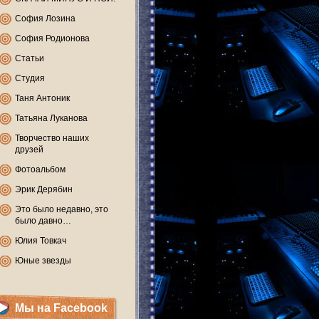
София Лозина
София Родионова
Статьи
Студия
Таня Антоник
Татьяна Луканова
Творчество наших
друзей
Фотоальбом
Эрик Дерябин
Это было недавно, это
было давно…
Юлия Товкач
Юные звезды
Мы на Facebook