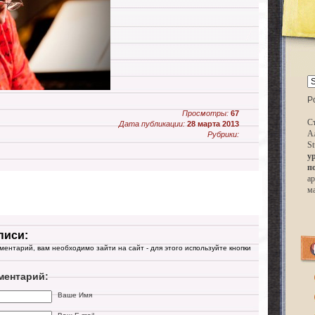
P
Просмотры:
67
Ст
Дата публикации:
28 марта 2013
А
Рубрики:
St
у
п
ар
м
писи:
мментарий, вам необходимо зайти на сайт - для этого используйте кнопки
ментарий:
Ваше Имя