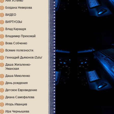
Аня Устенко
Богдана Неверова
ВИДЕО
ВИРТУОЗЫ
Влад Каращук
Владимир Прихожай
Вова Собченко
Всякие полезности.
Геннадий Дьяконов /Zulu/
Даша Жигаленко-
Уманская
Даша Миколенко
День рождения
Детское Евровидение
Диана Самофалова
Игорь Иванцив
Ира Чернышева