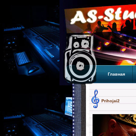
Главная
Теги
Т
Prihojai2