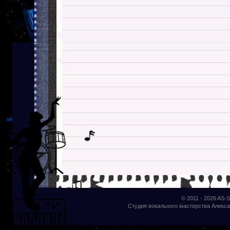
© 2011 - 2026
AS-S
Студия вокального мастерства Алекса