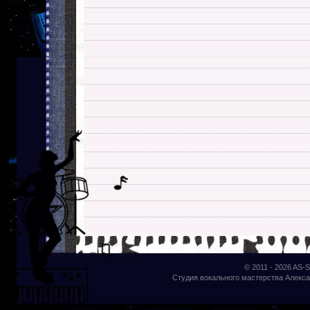
© 2011 - 2026
AS-S
Студия вокального мастерства Алекса