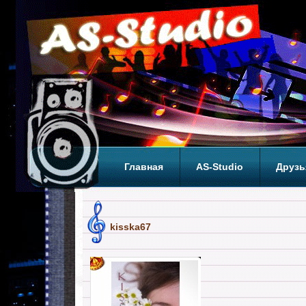
Главная
AS-Studio
Друзь
Теги
ТОП
kisska67