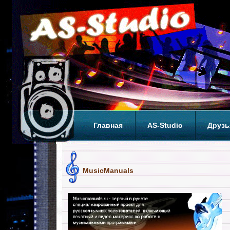
Главная
AS-Studio
Друзь
Теги
ТОП
MusicManuals