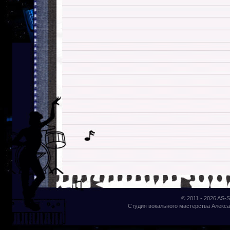
© 2011 - 2026
AS-S
Студия вокального мастерства Алекса