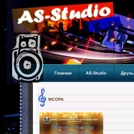
Главная
AS-Studio
Друзь
Теги
ТОП
WCOPA