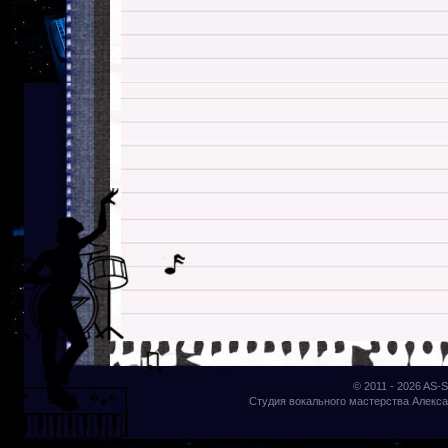
© 2011 - 2026
AS-S
Студия вокального мастерства Алекса