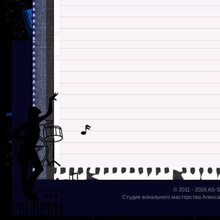
© 2011 - 2026
AS-S
Студия вокального мастерства Алекса