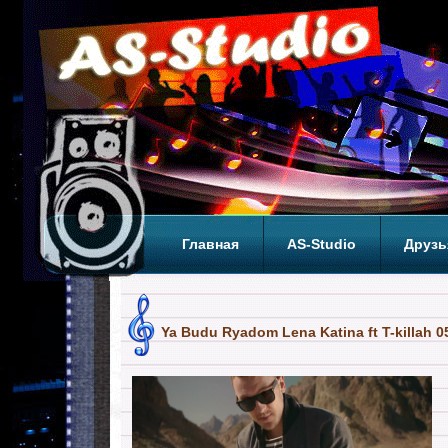
Главная
AS-Studio
Друзь
Теги
ТОП
Ya Budu Ryadom Lena Katina ft T-killah 0