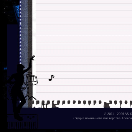
© 2011 - 2026
AS-S
Студия вокального мастерства Алекса