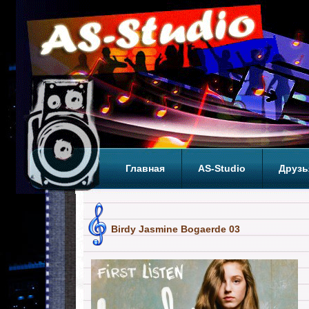
Главная
AS-Studio
Друзь
Теги
ТОП
Birdy Jasmine Bogaerde 03