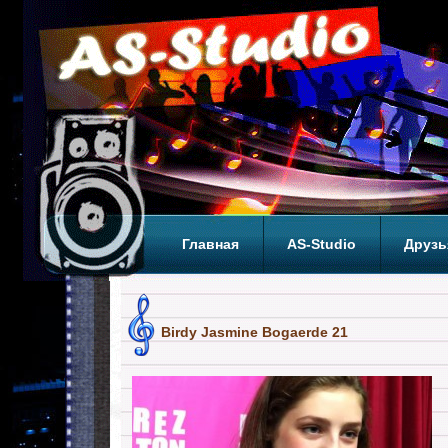
Главная
AS-Studio
Друзь
Теги
ТОП
Birdy Jasmine Bogaerde 21