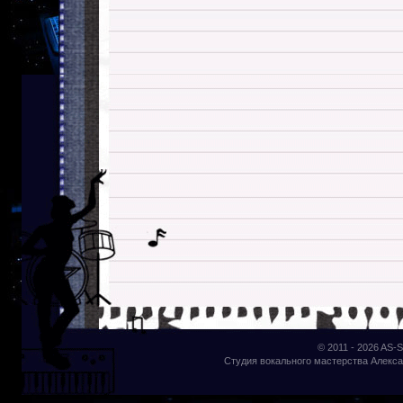
© 2011 - 2026
AS-S
Студия вокального мастерства Алекса