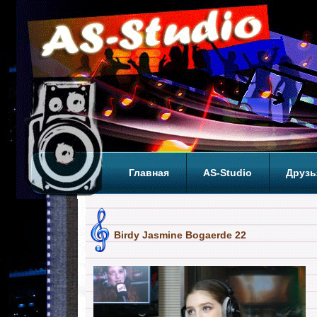
Главная
AS-Studio
Друзь
Теги
ТОП
Birdy Jasmine Bogaerde 22