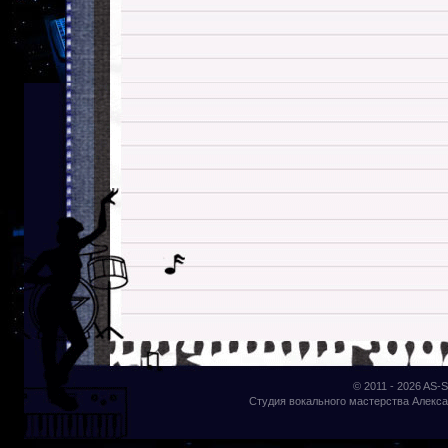
© 2011 - 2026
AS-S
Студия вокального мастерства Алекса