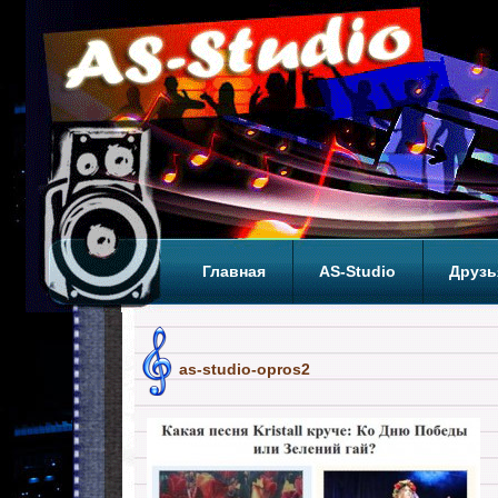
Главная
AS-Studio
Друзь
Теги
ТОП
as-studio-opros2