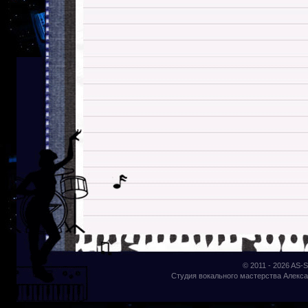
© 2011 - 2026
AS-S
Студия вокального мастерства Алекса