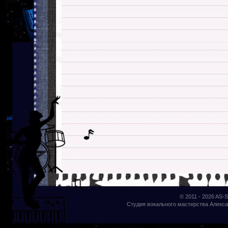
© 2011 - 2026
AS-S
Студия вокального мастерства Алекса