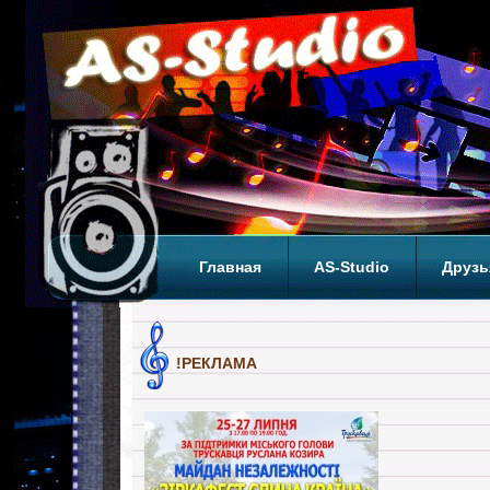
Главная
AS-Studio
Друзь
Теги
ТОП
!РЕКЛАМА