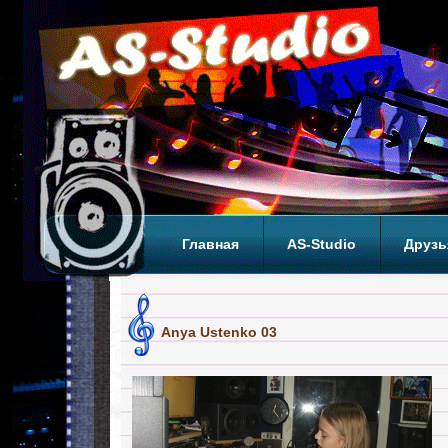
Главная
AS-Studio
Друзь
Теги
ТОП
Anya Ustenko 03