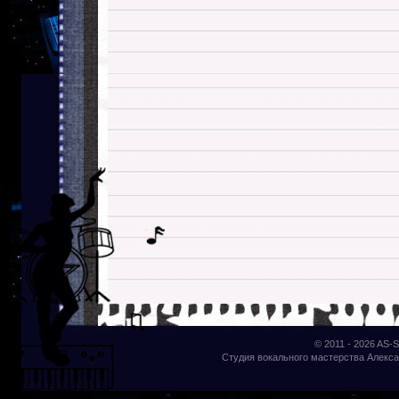
© 2011 - 2026
AS-S
Студия вокального мастерства Алекса