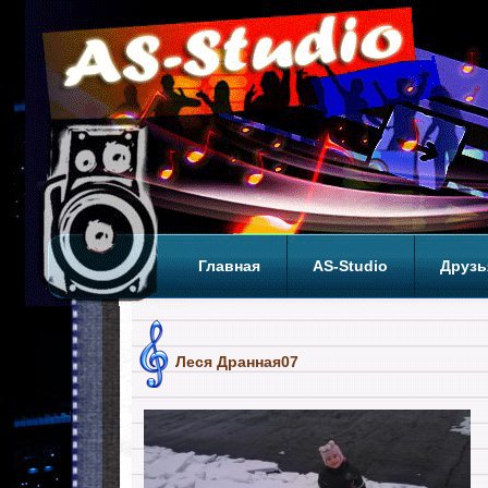
Главная
AS-Studio
Друзь
Теги
ТОП
Леся Дранная07