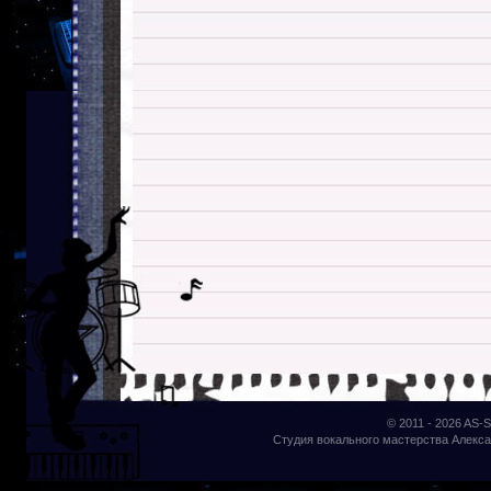
© 2011 - 2026
AS-S
Студия вокального мастерства Алекса