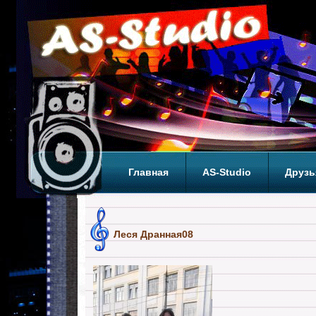
Главная
AS-Studio
Друзь
Теги
ТОП
Леся Дранная08