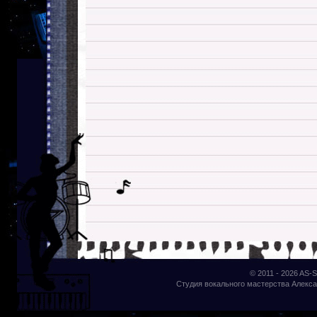
© 2011 - 2026
AS-S
Студия вокального мастерства Алекса