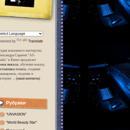
owered by
Translate
удия вокального мастерства
лександра Саранчи "AS-
udio" в Киеве предлагает
роки вокала
, обучение вокалу,
остановка голоса
, создание
анжировок, сведение и
астеринг
... (наши контакты)
Рубрики
"UNVASION"
"World Beauty Star"