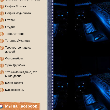
София Лозина
София Родионова
Статьи
Студия
Таня Антоник
Татьяна Луканова
Творчество наших
друзей
Фотоальбом
Эрик Дерябин
Это было недавно, это
было давно…
Юлия Товкач
Юные звезды
Мы на Facebook