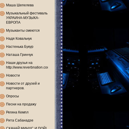
Маша Шепелева
Музыкальный фестиваль
УКРАИНА-МУЗЫКА-
ЕВРОПА
Музыканты смеются
Надя Ковальчук
Настенька Букур
Наташа Гринчук
Наши друзья на
http://www.reverbnation.com
Новости
Новости от друзей и
партнеров.
Опросы
Песни на продажу
Регина Кемпл
Рита Сабанадзе
СКАЧАЙ МИНУС И ПОЙ!