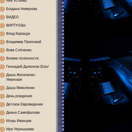
Аня Устенко
Богдана Неверова
ВИДЕО
ВИРТУОЗЫ
Влад Каращук
Владимир Прихожай
Вова Собченко
Всякие полезности.
Геннадий Дьяконов /Zulu/
Даша Жигаленко-
Уманская
Даша Миколенко
День рождения
Детское Евровидение
Диана Самофалова
Игорь Иванцив
Ира Чернышева