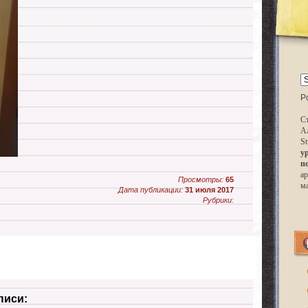
P
Ст
А
St
у
п
ар
Просмотры:
65
м
Дата публикации:
31 июля 2017
Рубрики:
писи: