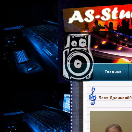
Главная
Теги
Т
Леся Дранная09