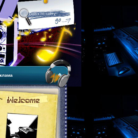
клама