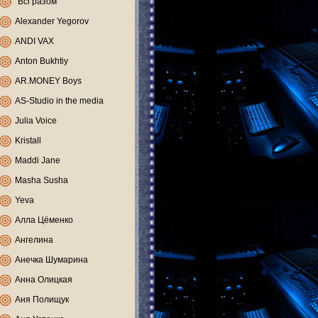
"Всі разом"
Alexander Yegorov
ANDI VAX
Anton Bukhtiy
AR.MONEY Boys
AS-Studio in the media
Julia Voice
Kristall
Maddi Jane
Masha Susha
Yeva
Алла Цёменко
Ангелина
Анечка Шумарина
Анна Олицкая
Аня Полищук