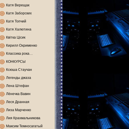
Катя Верещак
Катя Заборских
Катя Топчий
Катя Халютина
Квітка Цісик
Кирилл Охрименко
Классика рока…
КОНКУРСЫ
Ксюша Стаучан
Легенды джаза
Лена Штефан
Лёнечка Вавин
Леся Дранная
Лиза Марченко
Лия Крахмальникова
Максим Темносагатый