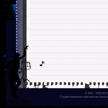
© 2011 - 2026
AS-S
Студия вокального мастерства Алекса