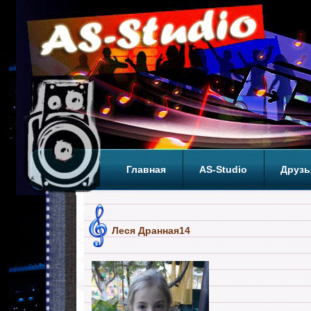
Главная
AS-Studio
Друзь
Теги
ТОП
Леся Дранная14