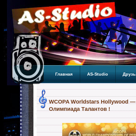
Главная
AS-Studio
Друзь
Теги
ТОП
WCOPA Worldstars Hollywood 
Олимпиада Талантов !