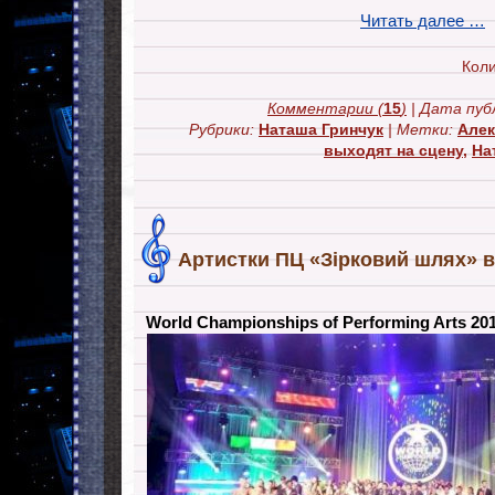
Читать далее …
Коли
Комментарии
(
15
)
| Дата пуб
Рубрики:
Наташа Гринчук
| Метки:
Алек
выходят на сцену
,
На
Артистки ПЦ «Зірковий шлях» в 
World Championships of Performing Arts 20