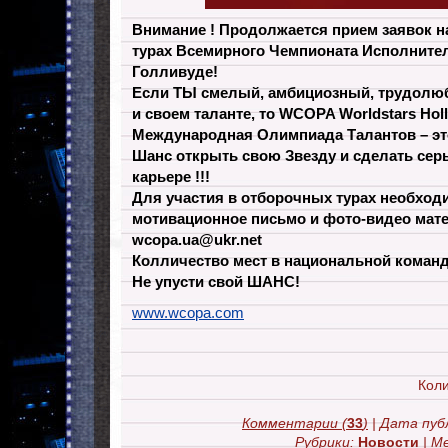
Внимание ! Продолжается прием заявок н
турах Всемирного Чемпионата Исполнител
Голливуде!
Если ТЫ смелый, амбициозный, трудолюб
и своем таланте, то WCOPA Worldstars Ho
Международная Олимпиада Талантов – эт
Шанс открыть свою Звезду и сделать сер
карьере !!!
Для участия в отборочных турах необходи
мотивационное письмо и фото-видео мате
wcopa.ua@ukr.net
Колличество мест в национальной коман
Не упусти свой ШАНС!
www.wcopa.com
Коли
Комментарии
(
33
)
| Дата пуб
Рубрики:
Новости
| М