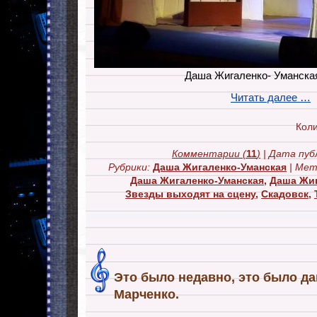
Даша Жигаленко- Уманска
Читать далее …
Коли
Комментарии
(
11
)
| Дата пуб
Рубрики:
Даша Жигаленко-Уманская
| Мет
Даша Жигаленко-Уманская
,
Даша Жиг
Звезды выходят на сцену
,
Скадовск
,
Это было недавно, это было да
Марченко.