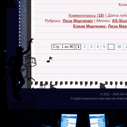
Коли
Комментарии
(
10
)
| Дата пуб
Рубрики:
Лиза Марченко
| Метки:
AS-Stu
Елена Марченко
,
Лиза Мар
Стр. 1 из 90
1
2
3
4
5
...
10
© 2011 - 2026
AS-S
Студия вокального мастерства Алекса