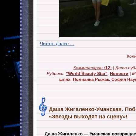
Читать далее …
Коли
Комментарии
(
12
)
| Дата пуб
Рубрики:
"World Beauty Star"
,
Новости
| 
шлях
,
Полианна Рыжак
,
София Нау
Даша Жигаленко-Уманская. Поб
«Звезды выходят на сцену»!
Даша Жигаленко — Уманская возвращает