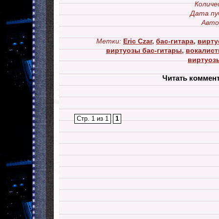
Количе
Дата пу
Авто
Метки:
Eric Czar
,
бас-гитара
,
вирту
виртуозы бас-гитары
,
вокалист
виртуоз
Читать коммен
Стр. 1 из 1
1