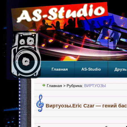
Главная
AS-Studio
Друзь
Теги
ТОП
Главная
> Рубрика:
ВИРТУОЗЫ
Виртуозы.Eric Czar — гений бас