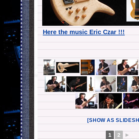
Here the music Eric Czar !!!
[SHOW AS SLIDES
1
2
►