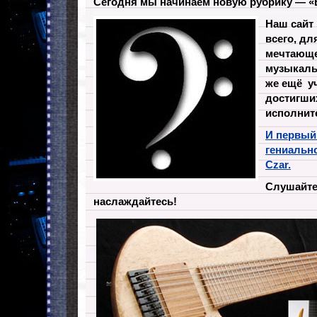
Сегодня мы начинаем новую рубрику — «
Наш сайт
всего, д
мечтающе
музыкаль
же ещё уч
достигши
исполнит
И первый
гениально
Czar.
Слушайте,
наслаждайтесь!