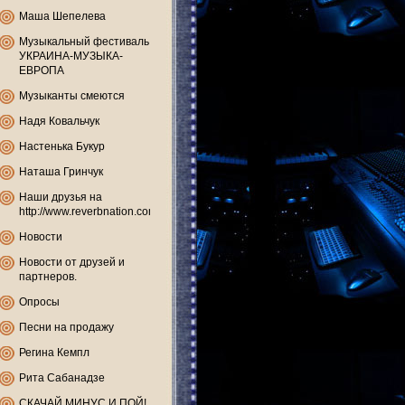
Маша Шепелева
Музыкальный фестиваль
УКРАИНА-МУЗЫКА-
ЕВРОПА
Музыканты смеются
Надя Ковальчук
Настенька Букур
Наташа Гринчук
Наши друзья на
http://www.reverbnation.com
Новости
Новости от друзей и
партнеров.
Опросы
Песни на продажу
Регина Кемпл
Рита Сабанадзе
СКАЧАЙ МИНУС И ПОЙ!