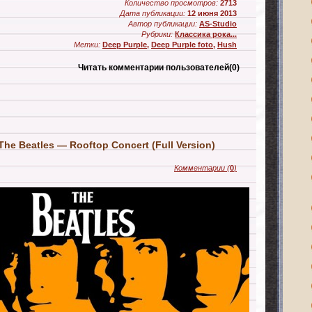
Количество просмотров:
2713
Дата публикации:
12 июня 2013
Автор публикации:
AS-Studio
Рубрики:
Классика рока...
Метки:
Deep Purple
,
Deep Purple foto
,
Hush
Читать комментарии пользователей
(0)
The Beatles — Rooftop Concert (Full Version)
Комментарии
(
0
)