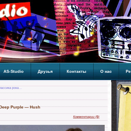
AS-Studio
Друзья
Контакты
О нас
Ре
ОП
лассика рока…
 Deep Purple — Hush
Комментарии
(
0
)