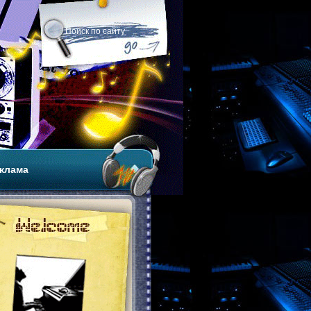
клама