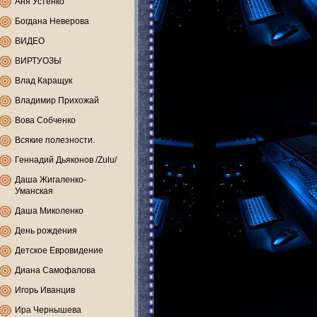
Аня Устенко
Богдана Неверова
ВИДЕО
ВИРТУОЗЫ
Влад Каращук
Владимир Прихожай
Вова Собченко
Всякие полезности.
Геннадий Дьяконов /Zulu/
Даша Жигаленко-
Уманская
Даша Миколенко
День рождения
Детское Евровидение
Диана Самофалова
Игорь Иванцив
Ира Чернышева