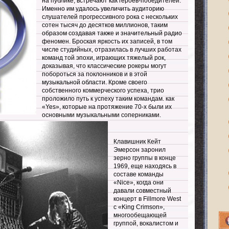
на публике, встречают как героев-победителей.
Именно им удалось увеличить аудиторию
слушателей прогрессивного рока с нескольких
сотен тысяч до десятков миллионов, таким
образом создавая также и значительный радио
феномен. Броская яркость их записей, в том
числе студийных, отразилась в лучших работах
команд той эпохи, играющих тяжелый рок,
доказывая, что классические рокеры могут
побороться за поклонников и в этой
музыкальной области. Кроме своего
собственного коммерческого успеха, трио
проложило путь к успеху таким командам. как
«Yes», которые на протяжение 70-х были их
основными музыкальными соперниками.
Клавишник Кейт
Эмерсон заронил
зерно группы в конце
1969, еще находясь в
составе команды
«Nice», когда они
давали совместный
концерт в Fillmore West
с «King Crimson»,
многообещающей
группой, вокалистом и