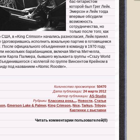
бас-гитаристом
которой был Грег Лейк.
Эмерсон и Лейк тогда
впервые обсудили
возможность
сотрудничества, но
только после того, как
о США, в «King Crimson» начались разногласия, Лейк принял
у (договорившись исполнить вокальную партию в готовящемся
. После официального объединения в команду в 1970 году,
ли нескольких барабанщиков, включая Митча Митчелла,
сили Карла Палмера, бывшего музыканта группы «Crazy World
 объединившегося с коллегой по группе Винсентом Крейном в
нду под названием «Atomic Rooster».
Количество просмотров:
50470
Дата публикации:
24 марта 2012
Автор публикации:
AS-Studio
Рубрики:
Классика рока...
,
Новости
,
Статьи
son
,
Emerson Lake & Palmer
,
King Crimson
,
Nice
,
Tarkus
,
Trilogy
,
Картинки с выставки
Читать комментарии пользователей
(0)