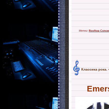
Метки:
Rooftop Conce
Классика рока. 
Emers