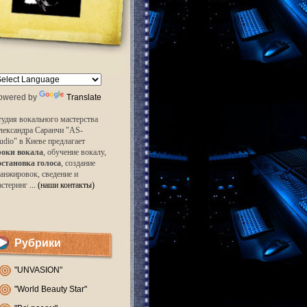
owered by
Translate
удия вокального мастерства
лександра Саранчи "AS-
udio" в Киеве предлагает
роки вокала
, обучение вокалу,
остановка голоса
, создание
анжировок, сведение и
астеринг
... (наши контакты)
Рубрики
"UNVASION"
"World Beauty Star"