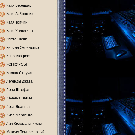
Катя Верещак
Катя Заборских
Катя Топчий
Катя Халютина
Квітка Цісик
Кирилл Охрименко
Классика рока…
КОНКУРСЫ
Ксюша Стаучан
Легенды джаза
Лена Штефан
Лёнечка Вавин
Леся Дранная
Лиза Марченко
Лия Крахмальникова
Максим Темносагатый