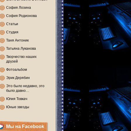
София Лозина
София Родионова
Статьи
Студия
Таня Антоник
Татьяна Луканова
Творчество наших
друзей
Фотоальбом
Эрик Дерябин
Это было недавно, это
было давно…
Юлия Товкач
Юные звезды
Мы на Facebook