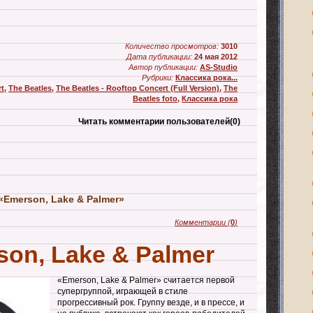
Количество просмотров:
3010
Дата публикации:
24 мая 2012
Автор публикации:
AS-Studio
Рубрики:
Классика рока...
rt
,
The Beatles
,
The Beatles - Rooftop Concert (Full Version)
,
The
Beatles foto
,
Классика рока
Читать комментарии пользователей
(0)
«Emerson, Lake & Palmer»
Комментарии
(
0
)
on, Lake & Palmer
«Emerson, Lake & Palmer» считается первой
супергруппой, играющей в стиле
прогрессивный рок. Группу везде, и в прессе, и