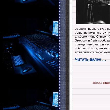
во время первого тура п
решение покинуть групп
альбоме «King Crimson»)
Эмерсон и Лейк пробова
прежде, чем они пригла
of Arthur Brown», позже
экспериментальную кома
Читать далее …
Метки:
Emer