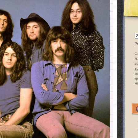
P
Ст
А
St
у
п
ар
м