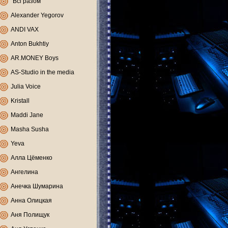
"Всі разом"
Alexander Yegorov
ANDI VAX
Anton Bukhtiy
AR.MONEY Boys
AS-Studio in the media
Julia Voice
Kristall
Maddi Jane
Masha Susha
Yeva
Алла Цёменко
Ангелина
Анечка Шумарина
Анна Олицкая
Аня Полищук