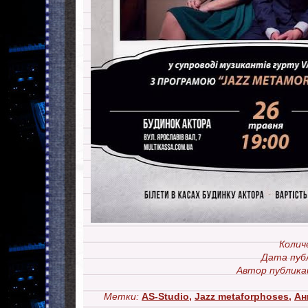
Колич
Дата пуб
Автор публика
Метки:
AS-Studio
,
Jazz metaforphoses
,
Ан