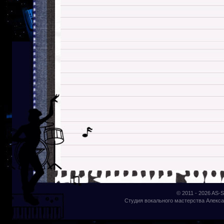
© 2011 - 2026
AS-S
Студия вокального мастерства Алекса