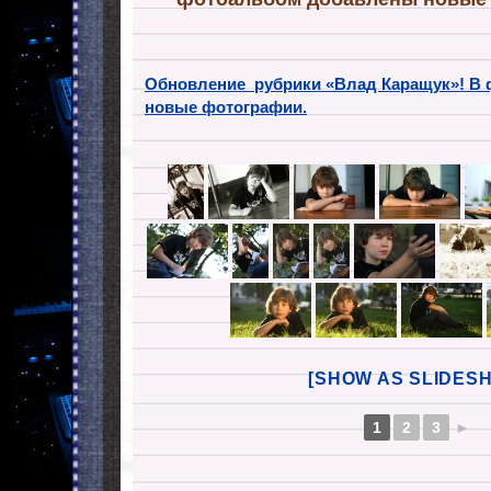
Обновление рубрики «Влад Каращук»! В
новые фотографии.
[SHOW AS SLIDES
1
2
3
►