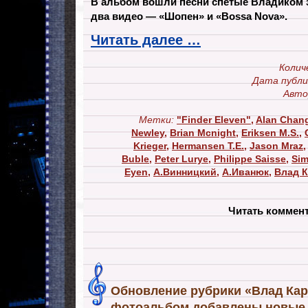
В альбом вошли песни спетые Владиком з
два видео — «Шопен» и «Bossa Nova».
Читать далее …
Колич
Дата публи
Авто
Метки:
"Finder Eleven"
,
Alan Chan
Newley
,
Brian Mcnight
,
Eriksen M.S.
,
Krieger
,
Hermansen T.E.
,
Jason Mraz
Buble
,
Peter Lurye
,
Philippe Saisse
,
Sim
Eyen
,
А.Винницкий
,
А.Иванюк
,
Влад 
Читать коммен
Обновление рубрики «Влад Кар
фотоальбом добавлены новые