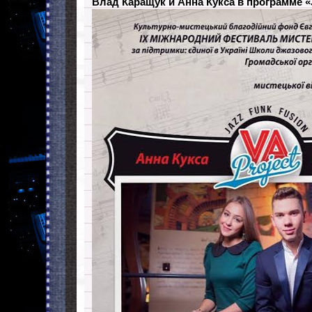
Влад Каращук и Анна Куксa в программе «J