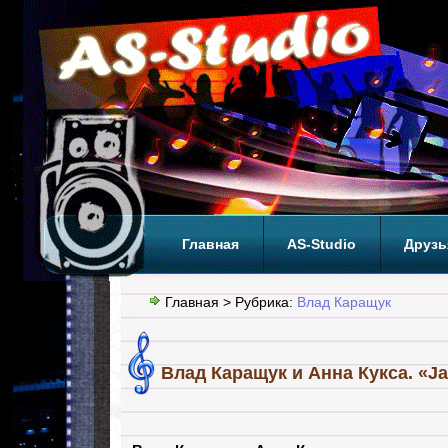
Главная
AS-Studio
Друзь
Теги
ТОП
Главная
> Рубрика:
Влад Каращук
Влад Каращук и Анна Куксa. «Ja