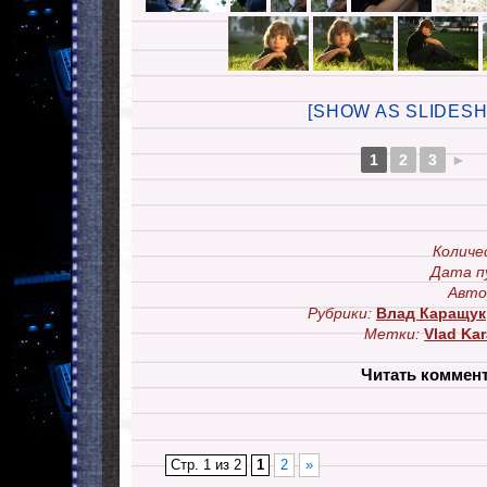
[SHOW AS SLIDES
1
2
3
►
Количе
Дата п
Авто
Рубрики:
Влад Каращук
Метки:
Vlad Ka
Читать коммен
Стр. 1 из 2
1
2
»