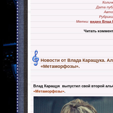
Колич
Дата пуб
Авто
Рубрики
Метки:
видео Влад
Читать коммен
Новости от Влада Каращука. А
«Метаморфозы».
Влад Каращук выпустил свой второй аль
«Метаморфозы»
.