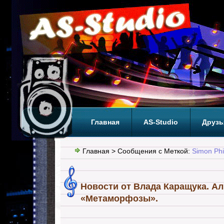
Главная
AS-Studio
Друзь
Теги
ТОП
Главная
> Сообщения с Меткой:
Simon Phi
Новости от Влада Каращука. А
«Метаморфозы».