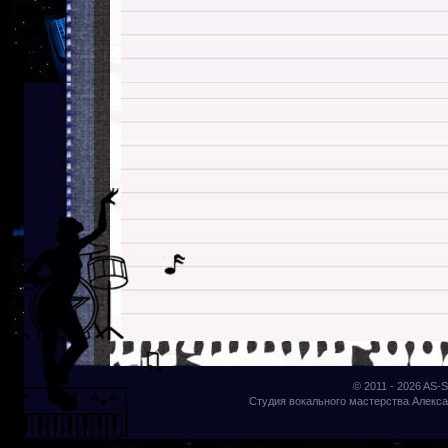
© 2011 - 2026
AS-S
Студия вокального мастерства Алекса