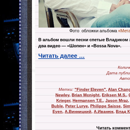
Фото обложки альбома
«Мет
В альбом вошли песни спетые Владиком з
два видео — «Шопен» и «Bossa Nova».
Читать далее …
Колич
Дата публи
Авто
Метки:
"Finder Eleven"
,
Alan Chan
Newley
,
Brian Mcnight
,
Eriksen M.S.
,
Krieger
,
Hermansen T.E.
,
Jason Mraz
Buble
,
Peter Lurye
,
Philippe Saisse
,
Sim
Eyen
,
А.Винницкий
,
А.Иванюк
,
Влад 
Читать коммен