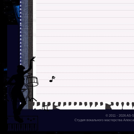
© 2011 - 2026
AS-S
Студия вокального мастерства Алекса