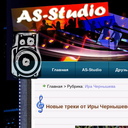
Главная
AS-Studio
Друзь
Теги
ТОП
Главная
> Рубрика:
Ира Чернышева
Новые треки от Иры Чернышев