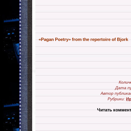
«Pagan Poetry» from the repertoire of Bjork
Колич
Дата п
Автор публика
Рубрики:
И
Читать коммен