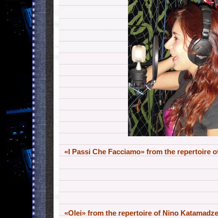
«I Passi Che Facciamo»
from the repertoire o
«Olei»
from the repertoire of
Nino Katamadze