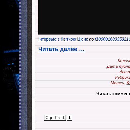
Інтервью з Квіткою Цісик
по
f10000168335321
Читать далее …
Колич
Дата публи
Авто
Рубрик
Метки:
K
Читать коммен
Стр. 1 из 1
1