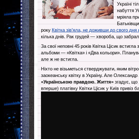
Україні ті
набуття У
мріяла пр
Батьківщи
року
Квітка зів’яла, не доживши до свого дн
кілька днів. Рак грудей — хвороба, що забрала 
За свої неповні 45 років Квітка Цісик встигла
альбоми — «Квітка» і «Два кольори». Планув
але ж не встигла.
Ніхто не візьметься стверджувати, яким віт
заокеанську квітку в Україну. Але Олександр 
«Українською правдою. Життя»
згадує, що 
вперше) платівку Квітки Цісик у Київ привіз 