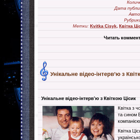
Колич
Дата публи
Авто
Рубрик
Метки:
Kvitka Cisyk
,
Квітка Ці
Читать коммен
Унікальне відео-інтерв’ю з Квіт
Унікальне відео-інтерв’ю з Квіткою Цісик
Квітка з 
та сином 
компанією
Квітка Ці
українськ