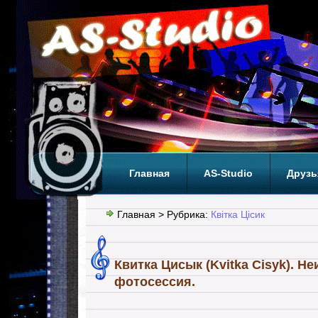
Главная
AS-Studio
Друзь
Теги
ТОП
Главная
> Рубрика:
Квітка Цісик
Квитка Цисык (Kvitka Cisyk). Н
фотосессия.