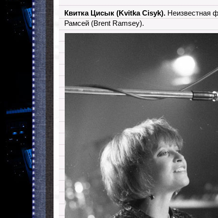
Квитка Цисык (Kvitka Cisyk).
Неизвестная ф
Рамсей (Brent Ramsey).