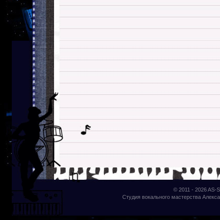
© 2011 - 2026
AS-S
Студия вокального мастерства Алекса