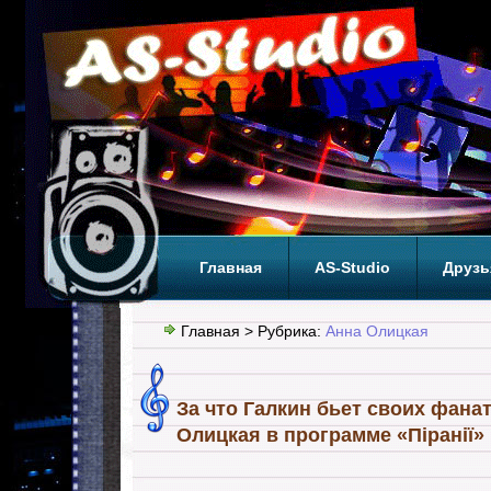
Главная
AS-Studio
Друзь
Теги
ТОП
Главная
> Рубрика:
Анна Олицкая
За что Галкин бьет своих фана
Олицкая в программе «Піранії»