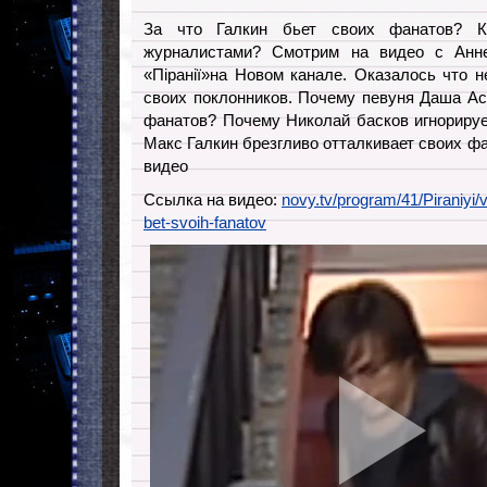
За что Галкин бьет своих фанатов? 
журналистами? Смотрим на видео с Анн
«Піранії»на Новом канале. Оказалось что 
своих поклонников. Почему певуня Даша Ас
фанатов? Почему Николай басков игнориру
Макс Галкин брезгливо отталкивает своих фа
видео
Ссылка на видео:
novy.tv/program/41/Piraniyi/
bet-svoih-fanatov