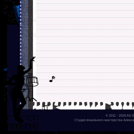
© 2011 - 2026
AS-S
Студия вокального мастерства Алекса