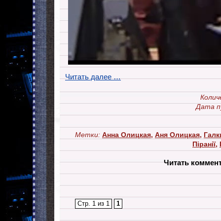
Читать далее …
Колич
Дата п
Метки:
Анна Олицкая
,
Аня Олицкая
,
Галк
Піранії
,
Читать коммен
Стр. 1 из 1
1