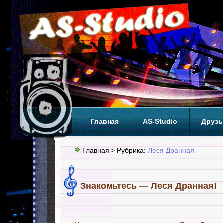
Главная
AS-Studio
Друзь
Теги
ТОП
Главная
> Рубрика:
Леся Дранная
Знакомьтесь — Леся Дранная!