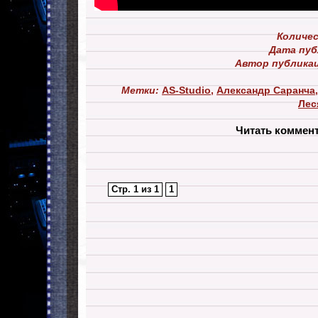
Количе
Дата пуб
Автор публика
Метки:
AS-Studio
,
Александр Саранча
Лес
Читать коммен
Стр. 1 из 1
1