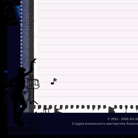
© 2011 - 2026
AS-S
Студия вокального мастерства Алекса