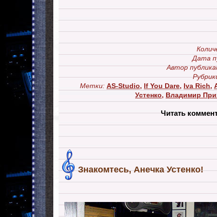
Колич
Дата п
Автор публика
Рубрик
Метки:
AS-Studio
,
If You Dare
,
Iva Rich
,
Устенко
,
Владимир При
Читать коммен
Знакомтесь, Анечка Устенко!