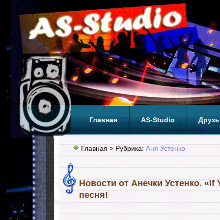
Главная
AS-Studio
Друзь
Теги
ТОП
Главная
> Рубрика:
Аня Устенко
Новости от Анечки Устенко. «If 
песня!