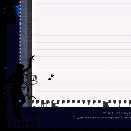
© 2011 - 2026
AS-S
Студия вокального мастерства Алекса