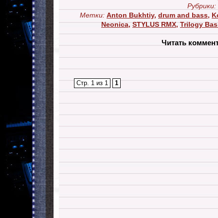
Рубрики:
Метки:
Anton Bukhtiy
,
drum and bass
,
K
Neonica
,
STYLUS RMX
,
Trilogy Ba
Читать коммен
Стр. 1 из 1
1