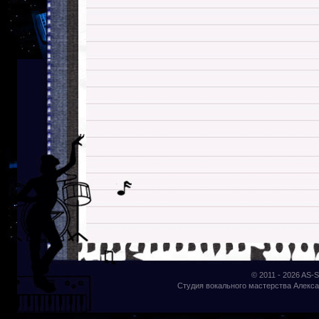
© 2011 - 2026
AS-S
Студия вокального мастерства Алекса