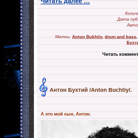
Читать далее …
Колич
Дата пуб
Авто
Метки:
Anton Bukhtiy
,
drum and bass
Бухт
Читать коммен
Антон Бухтий /Anton Buchtiy/.
А это мой сын, Антон.