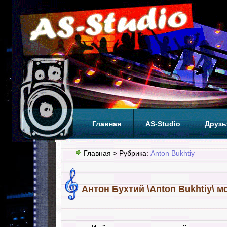
Главная
AS-Studio
Друзь
Теги
ТОП
Главная
> Рубрика:
Anton Bukhtiy
Антон Бухтий \Anton Bukhtiy\ 