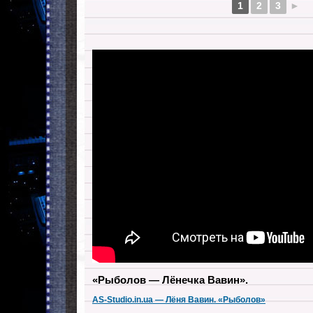
1
2
3
►
«Рыболов — Лёнечка Вавин».
AS-Studio.in.ua — Лёня Вавин. «Рыболов»