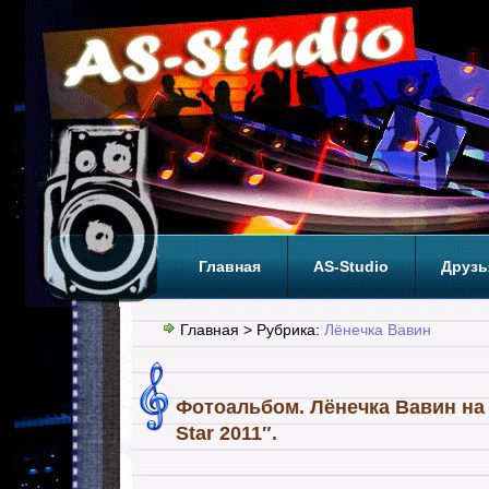
Главная
AS-Studio
Друзь
Теги
ТОП
Главная
> Рубрика:
Лёнечка Вавин
Фотоальбом. Лёнечка Вавин на 
Star 2011″.