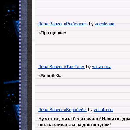
Лёня Вавин. «Рыболов».
by
vocalcoua
«Про щенка»
Лёня Вавин. «Тяв-Тяв».
by
vocalcoua
«Воробей».
Лёня Вавин. «Воробей».
by
vocalcoua
Ну что-же, лиха беда начало! Наши поздр
останавливаться на достигнутом!