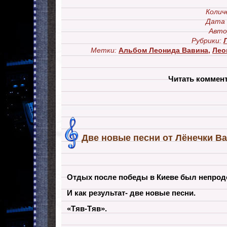
Колич
Дата 
Авто
Рубрики:
Метки:
Альбом Леонида Вавина
,
Лео
Читать коммен
Две новые песни от Лёнечки Ва
Отдых после победы в Киеве был непро
И как результат- две новые песни.
«Тяв-Тяв».