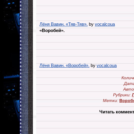
Лёня Вавин. «Тяв-Тяв».
by
vocalcoua
«Воробей».
Лёня Вавин. «Воробей».
by
vocalcoua
Колич
Дата
Авто
Рубрики:
Метки:
Вороб
Читать коммен