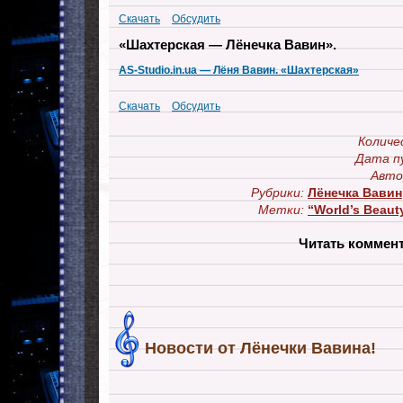
Скачать
Обсудить
«Шахтерская — Лёнечка Вавин».
AS-Studio.in.ua — Лёня Вавин. «Шахтерская»
Скачать
Обсудить
Количе
Дата п
Авто
Рубрики:
Лёнечка Вавин
Метки:
“World’s Beauty
Читать коммен
Новости от Лёнечки Вавина!