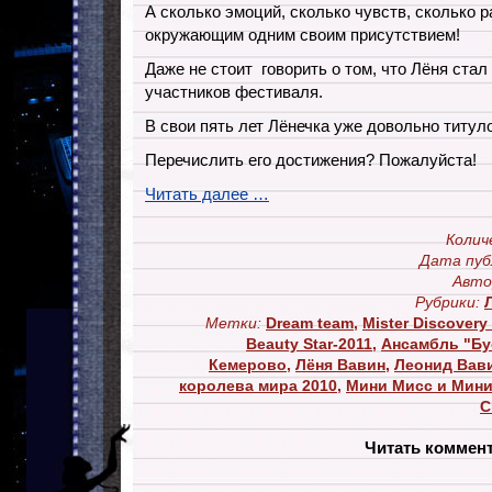
А сколько эмоций, сколько чувств, сколько 
окружающим одним своим присутствием!
Даже не стоит говорить о том, что Лёня ст
участников фестиваля.
В свои пять лет Лёнечка уже довольно титул
Перечислить его достижения? Пожалуйста!
Читать далее …
Колич
Дата пуб
Авто
Рубрики:
Метки:
Dream team
,
Mister Discovery 
Beauty Star-2011
,
Ансамбль "Бу
Кемерово
,
Лёня Вавин
,
Леонид Вав
королева мира 2010
,
Мини Мисс и Мини
С
Читать коммен