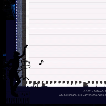
© 2011 - 2026
AS-S
Студия вокального мастерства Алекса