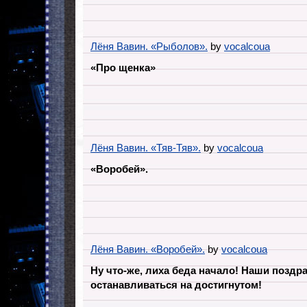
Лёня Вавин. «Рыболов».
by
vocalcoua
«Про щенка»
Лёня Вавин. «Тяв-Тяв».
by
vocalcoua
«Воробей».
Лёня Вавин. «Воробей».
by
vocalcoua
Ну что-же, лиха беда начало! Наши поздр
останавливаться на достигнутом!