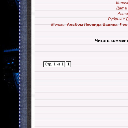
Колич
Дата 
Авто
Рубрики:
Метки:
Альбом Леонида Вавина
,
Лео
Читать коммен
Стр. 1 из 1
1