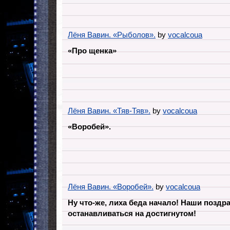
Лёня Вавин. «Рыболов».
by
vocalcoua
«Про щенка»
Лёня Вавин. «Тяв-Тяв».
by
vocalcoua
«Воробей».
Лёня Вавин. «Воробей».
by
vocalcoua
Ну что-же, лиха беда начало! Наши поздр
останавливаться на достигнутом!