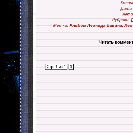
Колич
Дата 
Авто
Рубрики:
Метки:
Альбом Леонида Вавина
,
Лео
Читать коммен
Стр. 1 из 1
1