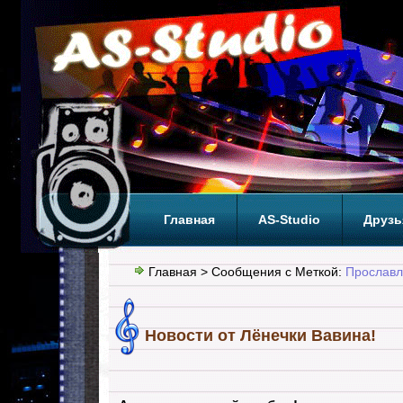
Главная
AS-Studio
Друзь
Теги
ТОП
Главная
> Сообщения с Меткой:
Прославл
Новости от Лёнечки Вавина!