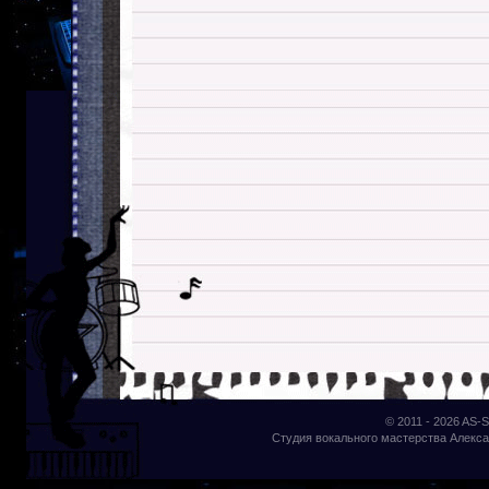
© 2011 - 2026
AS-S
Студия вокального мастерства Алекса