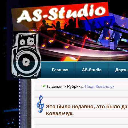
Главная
AS-Studio
Друзь
Теги
ТОП
Главная
> Рубрика:
Надя Ковальчук
Это было недавно, это было 
Ковальчук.