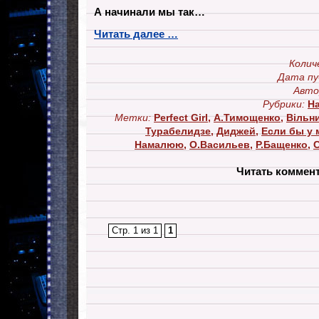
А начинали мы так…
Читать далее …
Колич
Дата пу
Авто
Рубрики:
Н
Метки:
Perfect Girl
,
А.Тимощенко
,
Вільн
Турабелидзе
,
Диджей
,
Если бы у м
Намалюю
,
О.Васильев
,
Р.Бащенко
,
Читать коммен
Стр. 1 из 1
1