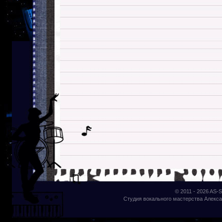
© 2011 - 2026
AS-S
Студия вокального мастерства Алекса