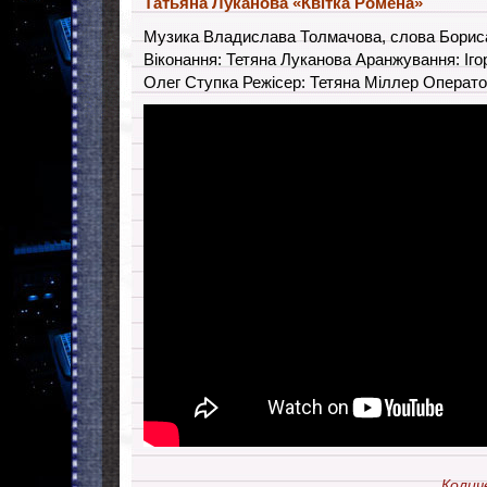
Татьяна Луканова «Квiтка Ромена»
Музика Владислава Толмачова, слова Бориса
Віконання: Тетяна Луканова Аранжування: Іг
Олег Ступка Режісер: Тетяна Міллер Операто
Колич