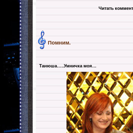
Читать коммен
Помним.
Танюша…..Умничка моя…