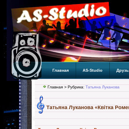
Главная
AS-Studio
Друзь
Теги
ТОП
Главная
> Рубрика:
Татьяна Луканова
Татьяна Луканова «Квiтка Роме