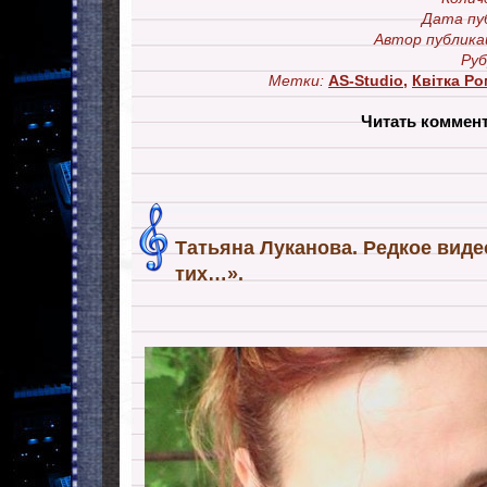
Дата пу
Автор публика
Руб
Метки:
AS-Studio
,
Квiтка Р
Читать коммен
Татьяна Луканова. Редкое вид
тих…».