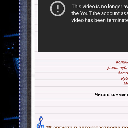
Колич
Дата публ
Авто
Руб
М
Читать коммен
28 августа в автокатастрофе п