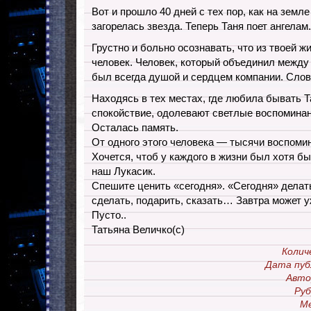
Вот и прошло 40 дней с тех пор, как на земле
загорелась звезда. Теперь Таня поет ангелам.
Грустно и больно осознавать, что из твоей ж
человек. Человек, который объединил между 
был всегда душой и сердцем компании. Слов
Находясь в тех местах, где любила бывать Т
спокойствие, одолевают светлые воспоминан
Осталась память.
От одного этого человека — тысячи воспоми
Хочется, чтоб у каждого в жизни был хотя бы
наш Лукасик.
Спешите ценить «сегодня». «Сегодня» делать
сделать, подарить, сказать… Завтра может у
Пусто..
Татьяна Величко(с)
Колич
Дата пуб
Авто
Руб
М