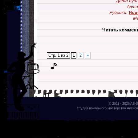
Дата публ
Авто
Рубрики:
Нов
М
Читать коммен
Стр. 1 из 2
1
2
»
© 2011 - 2026
AS-S
Студия вокального мастерства Алекса