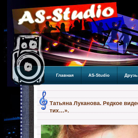
Главная
AS-Studio
Друзь
Теги
ТОП
Татьяна Луканова. Редкое вид
тих…».