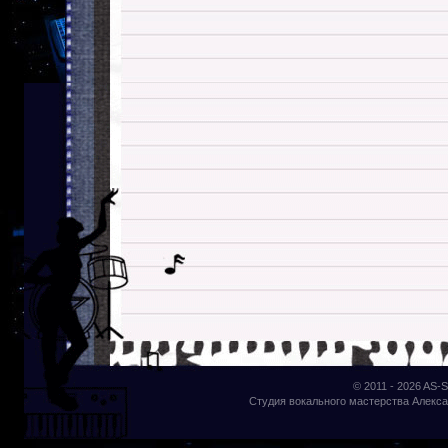
© 2011 - 2026
AS-S
Студия вокального мастерства Алекса