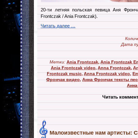
20-ти летняя польская певица Аня Фронч
Frontczak / Ania Frontczak).
Читать далее …
Колич
Дата пу
Метки:
Ania Frontczak
,
Ania Frontczak Em
Ania Frontczak video
,
Anna Frontczak
,
An
Frontczak music
,
Anna Frontczak video
,
Em
Фрончак видео
,
Анна Фрончак тексты пес
Анна
Читать коммен
Малоизвестные нам артисты: Ca