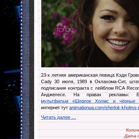
23-х летняя американская певица Кэди Гров
Cady 30 июля, 1989 в Оклахома-Сит, шт
подписания контракта с лейблом RCA Recor
Анджелесе. На правах рекламы: 
мультфильм «Шерлок Холмс и чёрные ч
интернет тут
animationua.com/sherlok-kholms-i
Читать далее …
Колич
Дата п