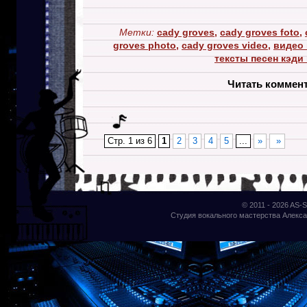
Метки:
cady groves
,
cady groves foto
,
groves photo
,
cady groves video
,
видео 
тексты песен кэди
Читать коммен
Стр. 1 из 6
1
2
3
4
5
...
»
»
© 2011 - 2026
AS-S
Студия вокального мастерства Алекса