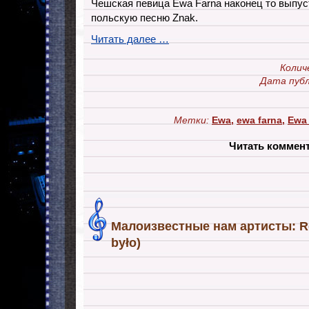
Чешская певица Ewa Farna наконец то выпус
польскую песню Znak.
Читать далее …
Колич
Дата публ
Метки:
Ewa
,
ewa farna
,
Ewa
Читать коммен
Малоизвестные нам артисты: Re
było)