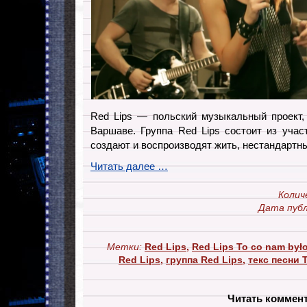
Red Lips — польский музыкальный проект,
Варшаве. Группа Red Lips состоит из учас
создают и воспроизводят жить, нестандартн
Читать далее …
Колич
Дата публ
Метки:
Red Lips
,
Red Lips To co nam był
Red Lips
,
группа Red Lips
,
текс песни 
Читать коммен