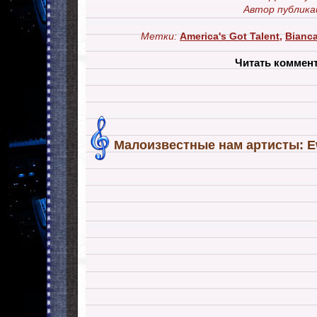
Автор публика
Метки:
America's Got Talent
,
Bianc
Читать коммен
Малоизвестные нам артисты: E