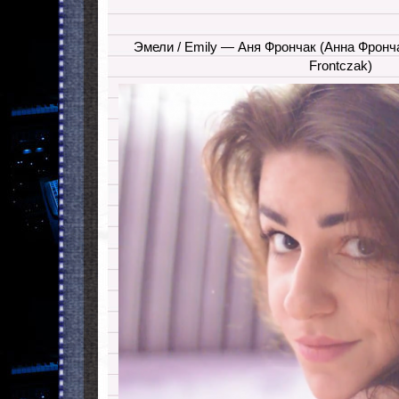
Эмели / Emily — Аня Фрончак (Анна Фрончак
Frontczak)