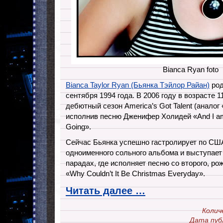
Bianca Ryan foto
Bianca Taylor Ryan (Бьянка Тэйлор Райан)
род
сентября 1994 года. В 2006 году в возрасте 1
дебютный сезон America’s Got Talent (анал
исполнив песню Дженифер Холидей «And I am T
Going».
Сейчас Бьянка успешно гастролирует по СШ
одноименного сольного альбома и выступает 
парадах, где исполняет песню со второго, ро
«Why Couldn’t It Be Christmas Everyday».
Читать далее …
Колич
Дата пуб