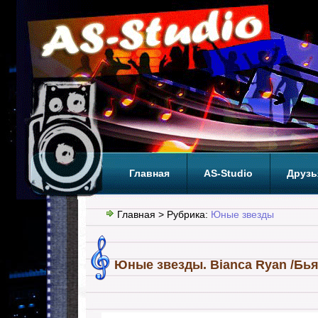
Главная
AS-Studio
Друзь
Теги
ТОП
Главная
> Рубрика:
Юные звезды
Юные звезды. Bianca Ryan /Бья