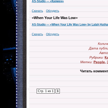
AS-Studio — «Кармен»
Скачать
Обсудить
«When Your Life Was Low»
AS-Studio — «When Your Life Was Low» by Lalah Hath
Скачать
Обсудить
Колич
Дата публи
Авто
Рубрики:
К
Метки:
People
,
Читать коммен
Стр. 1 из 1
1