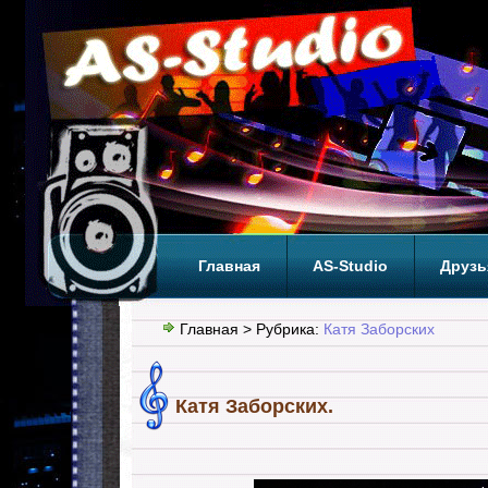
Главная
AS-Studio
Друзь
Теги
ТОП
Главная
> Рубрика:
Катя Заборских
Катя Заборских.