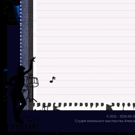
© 2011 - 2026
AS-S
Студия вокального мастерства Алекса