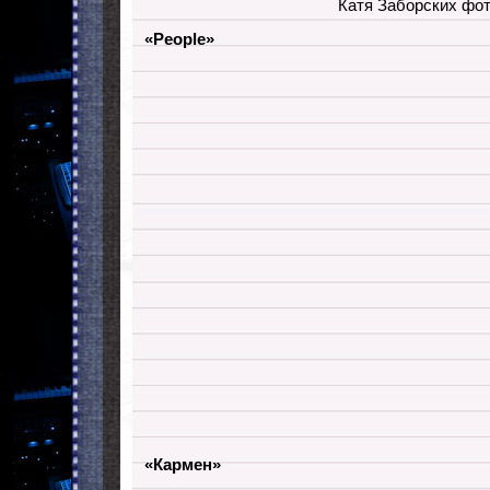
Катя Заборских фо
«People»
«Кармен»