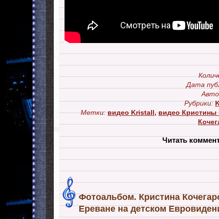
Колич
Дата пуб
Авто
Рубрики:
K
Метки:
видео Kristall
,
видео Кристины
Кочега
Читать коммен
Фотоальбом. Кристина Кочегарова
Ереване на детском Евровидени