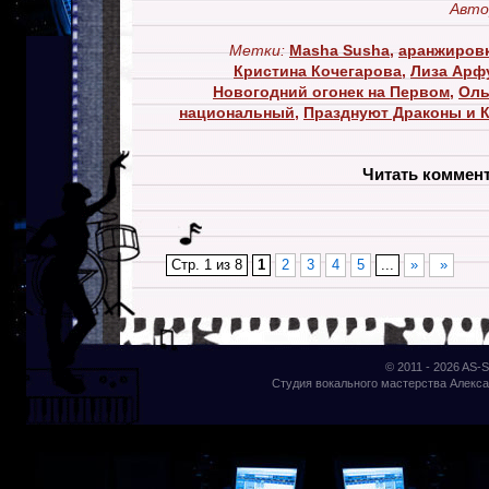
Авто
Метки:
Masha Susha
,
аранжировк
Кристина Кочегарова
,
Лиза Арф
Новогодний огонек на Первом
,
Оль
национальный
,
Празднуют Драконы и 
Читать коммен
Стр. 1 из 8
1
2
3
4
5
...
»
»
© 2011 - 2026
AS-S
Студия вокального мастерства Алекса