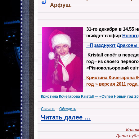
Арфуш.
31-го декабря в 14.55
выйдет в эфир
Нового
«Празднуют Драконы 
Kristall споёт в пере
год» из своего первог
«Різнокольоровий світ»
Кристина Кочегарова /
год » версия 2011 года.
Кристина Кочегарова Kristall — «Супер Новый год 2
Скачать
Обсудить
Читать далее …
Колич
Дата публ