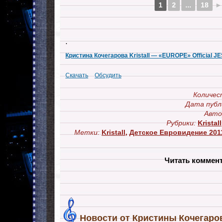
1
2
...
18
►
.
Кристина Кочегарова Kristall — «EUROPE» Official 
Скачать
Обсудить
Количес
Дата публ
Авто
Рубрики:
Kristall
Метки:
Kristall
,
Детское Евровидение 201
Читать коммен
Новости от Кристины Кочегарова