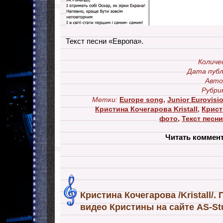
Текст песни «Европа».
Количе
Дата публ
Авто
Рубри
Метки:
Europe song
,
Junior Eurovisi
Кристина Кочегарова Kristall
,
Крист
фото
,
Текст песн
Читать коммен
Кристина Кочегарова /Kristall/.
видео Кристины на сайте AS-Stu