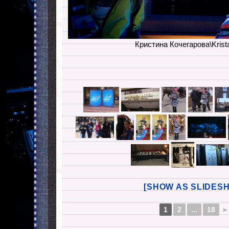
Кристина Кочегарова\Krista
[SHOW AS SLIDES
1
2
...
18
►