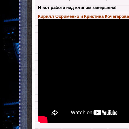
И вот работа над клипом завершена!
Кирилл Охрименко и Кристина Кочегаров