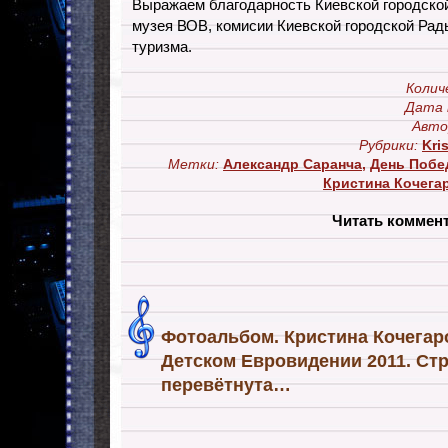
Выражаем благодарность Киевской городской
музея ВОВ, комисии Киевской городской Рад
туризма.
Колич
Дата 
Авто
Рубрики:
Kris
Метки:
Александр Саранча
,
День Поб
Кристина Кочега
Читать коммен
Фотоальбом. Кристина Кочегаров
Детском Евровидении 2011. Ст
перевётнута…