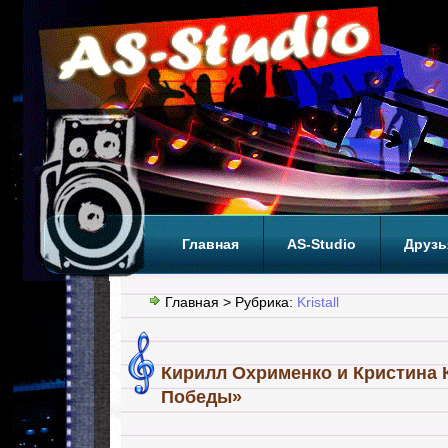
Главная
AS-Studio
Друзь
Теги
ТОП
Главная
> Рубрика:
Kristall
Кирилл Охрименко и Кристина 
Победы»