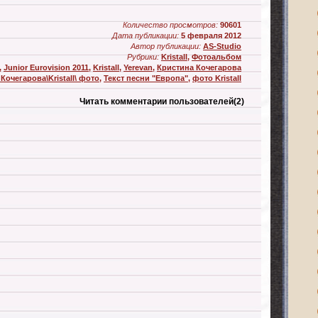
Количество просмотров:
90601
Дата публикации:
5 февраля 2012
Автор публикации:
AS-Studio
Рубрики:
Kristall
,
Фотоальбом
,
Junior Eurovision 2011
,
Kristall
,
Yerevan
,
Кристина Кочегарова
Кочегарова\Kristall\ фото
,
Текст песни "Европа"
,
фото Kristall
Читать комментарии пользователей
(2)