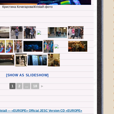
Кристина Кочегарова\Kristall\ фото
[SHOW AS SLIDESHOW]
1
2
...
18
►
istall — «EUROPE» Official JESC Version CD «EUROPE»