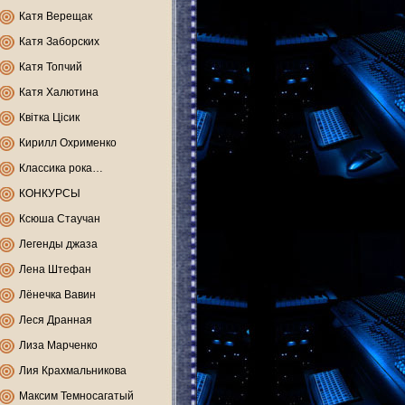
Катя Верещак
Катя Заборских
Катя Топчий
Катя Халютина
Квітка Цісик
Кирилл Охрименко
Классика рока…
КОНКУРСЫ
Ксюша Стаучан
Легенды джаза
Лена Штефан
Лёнечка Вавин
Леся Дранная
Лиза Марченко
Лия Крахмальникова
Максим Темносагатый