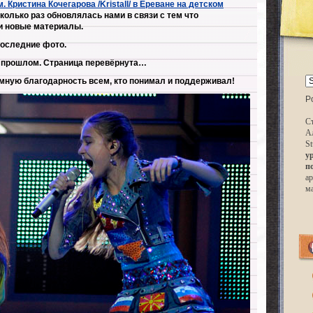
 Кристина Кочегарова /Kristall/ в Ереване на детском
колько раз обновлялась нами в связи с тем что
и новые материалы.
оследние фото.
 прошлом. Страница перевёрнута…
мную благодарность всем, кто понимал и поддерживал!
P
Ст
А
St
у
п
ар
м