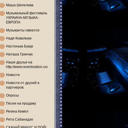
Маша Шепелева
Музыкальный фестиваль
УКРАИНА-МУЗЫКА-
ЕВРОПА
Музыканты смеются
Надя Ковальчук
Настенька Букур
Наташа Гринчук
Наши друзья на
http://www.reverbnation.com
Новости
Новости от друзей и
партнеров.
Опросы
Песни на продажу
Регина Кемпл
Рита Сабанадзе
СКАЧАЙ МИНУС И ПОЙ!