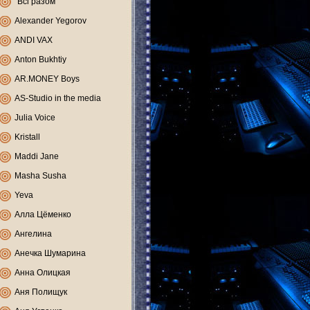
"Всі разом"
Alexander Yegorov
ANDI VAX
Anton Bukhtiy
AR.MONEY Boys
AS-Studio in the media
Julia Voice
Kristall
Maddi Jane
Masha Susha
Yeva
Алла Цёменко
Ангелина
Анечка Шумарина
Анна Олицкая
Аня Полищук