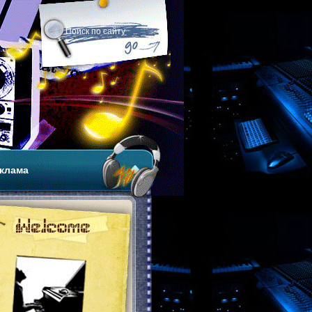
клама