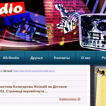
AS-Studio
Друзья
Контакты
О нас
Ре
ОП
 с Меткой:
Кристина Кочегарова\Kristall\ фото
стина Кочегарова /Kristall/ на Детском
11. Страница перевётнута…
Комментарии
(
2
)