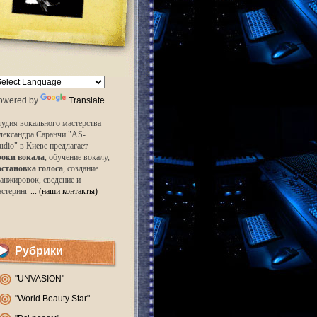
owered by
Translate
удия вокального мастерства
лександра Саранчи "AS-
udio" в Киеве предлагает
роки вокала
, обучение вокалу,
остановка голоса
, создание
анжировок, сведение и
астеринг
... (наши контакты)
Рубрики
"UNVASION"
"World Beauty Star"