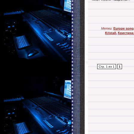
Метки:
Europe song
Kristall
,
Кристина 
Стр. 1 из 1
1