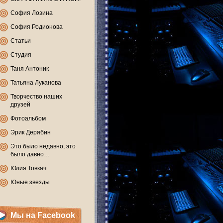
София Лозина
София Родионова
Статьи
Студия
Таня Антоник
Татьяна Луканова
Творчество наших
друзей
Фотоальбом
Эрик Дерябин
Это было недавно, это
было давно…
Юлия Товкач
Юные звезды
Мы на Facebook