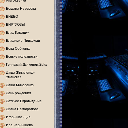
Аня Устенко
Богдана Неверова
ВИДЕО
ВИРТУОЗЫ
Влад Каращук
Владимир Прихожай
Вова Собченко
Всякие полезности.
Геннадий Дьяконов /Zulu/
Даша Жигаленко-
Уманская
Даша Миколенко
День рождения
Детское Евровидение
Диана Самофалова
Игорь Иванцив
Ира Чернышева