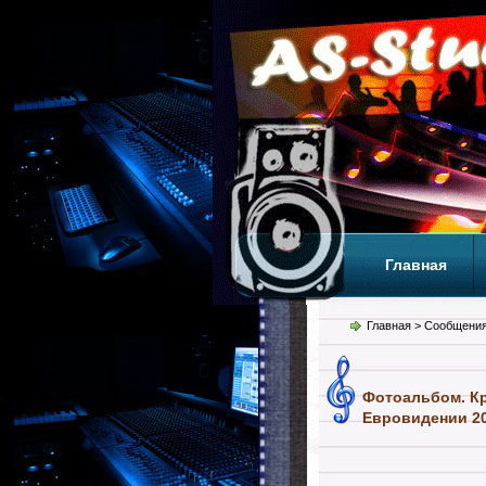
Главная
Теги
Т
Главная
> Сообщения
Фотоальбом. Кри
Евровидении 20