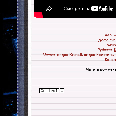
Колич
Дата пуб
Авто
Рубрики:
K
Метки:
видео Kristall
,
видео Кристины
Кочега
Читать коммен
Стр. 1 из 1
1