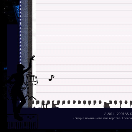
© 2011 - 2026
AS-S
Студия вокального мастерства Алекса