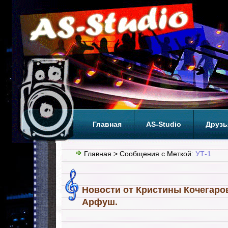
Главная
AS-Studio
Друзь
Теги
ТОП
Главная
> Сообщения с Меткой:
УТ-1
Новости от Кристины Кочегарова
Арфуш.