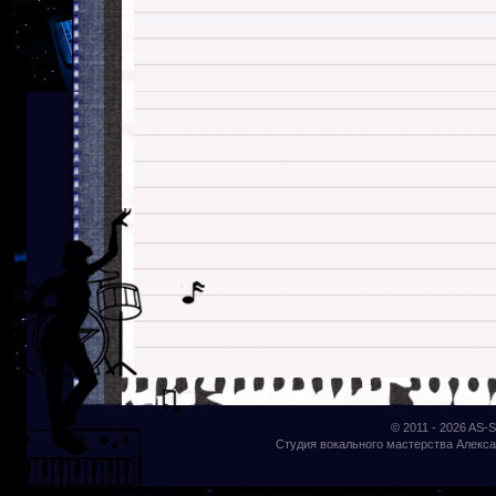
© 2011 - 2026
AS-S
Студия вокального мастерства Алекса