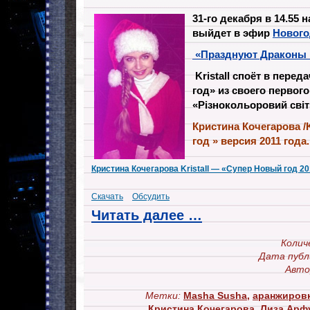
31-го декабря в 14.55
выйдет в эфир
Нового
«Празднуют Драконы 
Kristall споёт в пере
год» из своего первог
«Різнокольоровий світ»
Кристина Кочегарова /
год » версия 2011 года.
Кристина Кочегарова Kristall — «Супер Новый год 2
Скачать
Обсудить
Читать далее …
Колич
Дата публ
Авто
Метки:
Masha Susha
,
аранжировк
Кристина Кочегарова
,
Лиза Арф