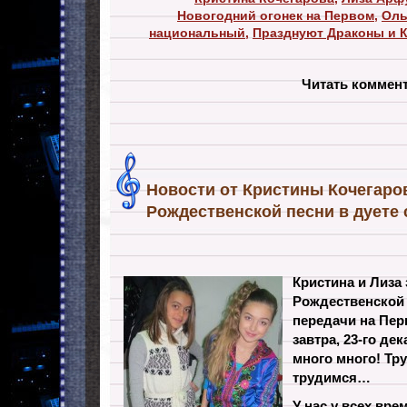
Новогодний огонек на Первом
,
Оль
национальный
,
Празднуют Драконы и 
Читать коммен
Новости от Кристины Кочегаро
Рождественской песни в дуете
Кристина и Лиза
Рождественской 
передачи на Пе
завтра, 23-го де
много много! Тр
трудимся…
У нас у всех вре