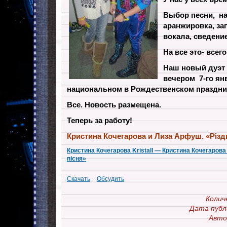
Выбор песни, на
аранжировка, зап
вокала, сведени
На все это- всего
Наш новый
дуэт
вечером 7-го ян
национальном в Рождественском праздни
Все. Новость размещена.
Теперь за работу!
Кристина Кочегарова и Лиза Арфуш. «Різд
Кристина Кочегарова Kristall — Кристина Кочегаров
пісня»
Скачать
Обсудить
Колич
Дата публ
Авто