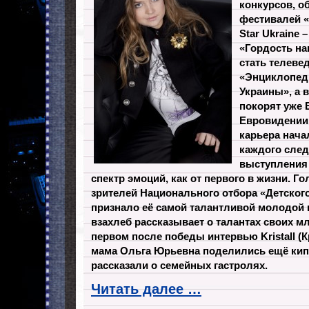
конкурсов, о
фестивалей «
Star Ukraine 
«Гордость на
стать телеве
«Энциклопед
Украины», а в
покорят уже 
Евровидении 
карьера начал
каждого сле
выступления 
спектр эмоций, как от первого в жизни. Г
зрителей Национального отбора «Детског
признало её самой талантливой молодой п
взахлеб рассказывает о талантах своих м
первом после победы интервью Kristall (К
мама Ольга Юрьевна поделились ещё ки
рассказали о семейных гастролях.
Читать далее …