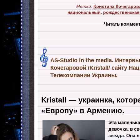
Метки:
Кристина Кочегаров
национальный
,
рождественская
Читать коммен
AS-Studio in the media. Интерв
Кочегаровой /Kristall/ сайту Н
Телекомпании Украины.
Kristall — украинка, кото
«Европу» в Армению.
Эта маленька
девочка, в св
звезда. Она 