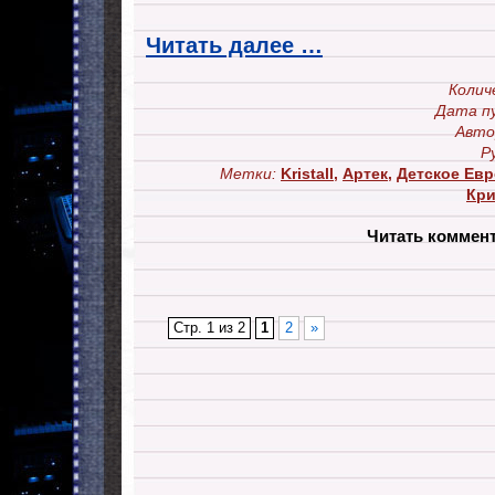
Читать далее …
Колич
Дата п
Авто
Р
Метки:
Kristall
,
Артек
,
Детское Евр
Кри
Читать коммен
Стр. 1 из 2
1
2
»