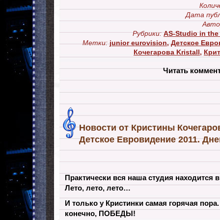
Колич
Дата публ
Авто
Рубрики:
AS-Studio in the
Метки:
junior eurovision
,
Детское Евро
Кочегарова Kristall
,
Крит
Читать коммен
Новости от Кристины Кочегаровой
Детское Евровидение 2011. Дне
Практически вся наша студия находится в
Лето, лето, лето…
И только у Кристинки самая горячая пора.
конечно, ПОБЕДЫ!