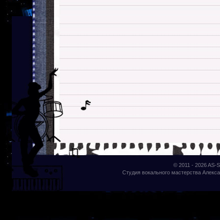
© 2011 - 2026
AS-S
Студия вокального мастерства Алекса