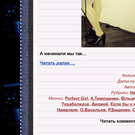
А начинали мы так…
Читать далее …
Колич
Дата пу
Авто
Рубрики:
Н
Метки:
Perfect Girl
,
А.Тимощенко
,
Вільн
Турабелидзе
,
Диджей
,
Если бы у м
Намалюю
,
О.Васильев
,
Р.Бащенко
,
Читать коммен