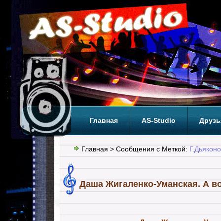
Главная
AS-Studio
Друзь
Теги
ТОП
Главная
> Сообщения с Меткой:
Г.Дьяконо
Даша Жигаленко-Уманская. А во