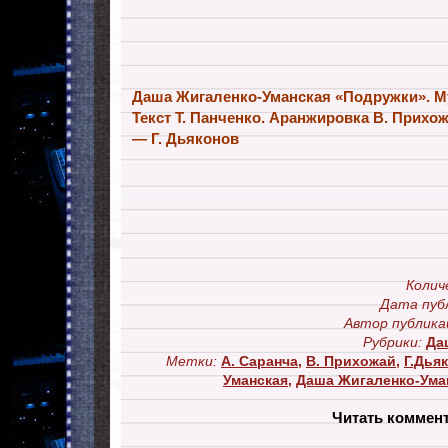
Даша Жигаленко-Уманская «Подружки». М
Текст Т. Панченко. Аранжировка В. Прихож
— Г. Дьяконов
Колич
Дата пуб
Автор публика
Рубрики:
Да
Метки:
А. Саранча
,
В. Прихожай
,
Г.Дья
Уманская
,
Даша Жигаленко-Ума
Читать коммен