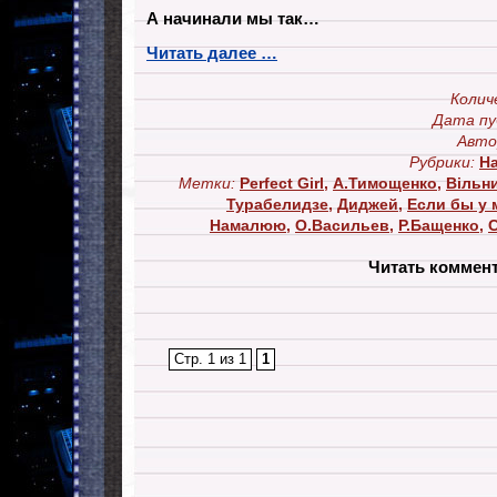
А начинали мы так…
Читать далее …
Колич
Дата пу
Авто
Рубрики:
Н
Метки:
Perfect Girl
,
А.Тимощенко
,
Вільн
Турабелидзе
,
Диджей
,
Если бы у м
Намалюю
,
О.Васильев
,
Р.Бащенко
,
Читать коммен
Стр. 1 из 1
1