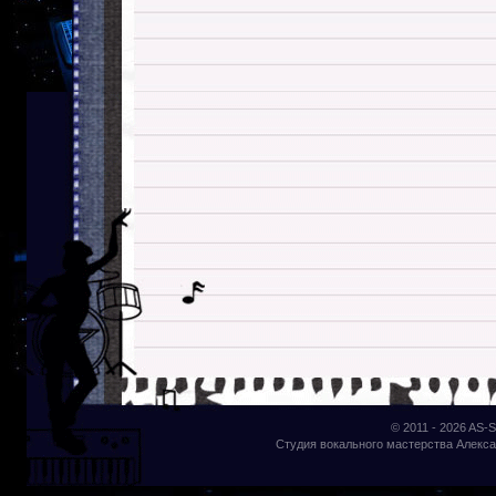
© 2011 - 2026
AS-S
Студия вокального мастерства Алекса