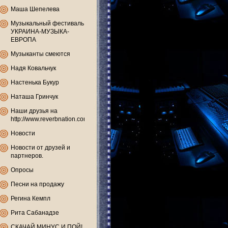
Маша Шепелева
Музыкальный фестиваль
УКРАИНА-МУЗЫКА-
ЕВРОПА
Музыканты смеются
Надя Ковальчук
Настенька Букур
Наташа Гринчук
Наши друзья на
http://www.reverbnation.com
Новости
Новости от друзей и
партнеров.
Опросы
Песни на продажу
Регина Кемпл
Рита Сабанадзе
СКАЧАЙ МИНУС И ПОЙ!