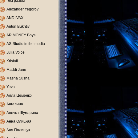
"Всі разом"
Alexander Yegorov
ANDI VAX
Anton Bukhtiy
AR.MONEY Boys
AS-Studio in the media
Julia Voice
Kristall
Maddi Jane
Masha Susha
Yeva
Алла Цёменко
Ангелина
Анечка Шумарина
Анна Олицкая
Аня Полищук