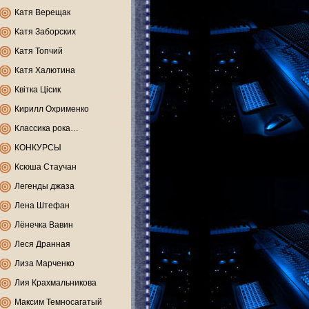
Катя Верещак
Катя Заборских
Катя Топчий
Катя Халютина
Квітка Цісик
Кирилл Охрименко
Классика рока…
КОНКУРСЫ
Ксюша Стаучан
Легенды джаза
Лена Штефан
Лёнечка Вавин
Леся Дранная
Лиза Марченко
Лия Крахмальникова
Максим Темносагатый