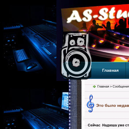
Главная
Теги
Т
Главная
> Сообщения
Это было недав
Сейчас Надюша уже сту