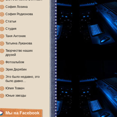
София Лозина
София Родионова
Статьи
Студия
Таня Антоник
Татьяна Луканова
Творчество наших
друзей
Фотоальбом
Эрик Дерябин
Это было недавно, это
было давно…
Юлия Товкач
Юные звезды
Мы на Facebook