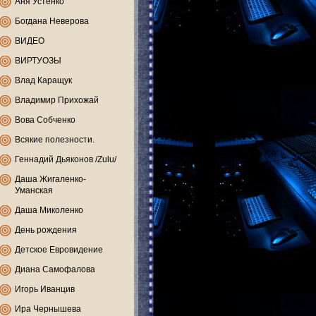
Аня Устенко
Богдана Неверова
ВИДЕО
ВИРТУОЗЫ
Влад Каращук
Владимир Прихожай
Вова Собченко
Всякие полезности.
Геннадий Дьяконов /Zulu/
Даша Жигаленко-
Уманская
Даша Миколенко
День рождения
Детское Евровидение
Диана Самофалова
Игорь Иванцив
Ира Чернышева