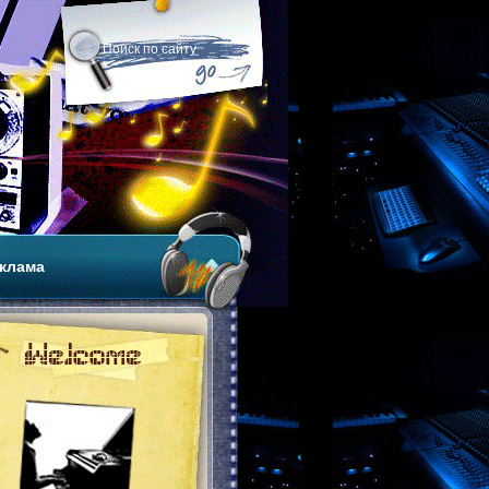
клама