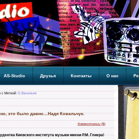
AS-Studio
Друзья
Контакты
О нас
Ре
ОП
 с Меткой:
О.Васильев
но, это было давно…Надя Ковальчук.
Комментарии
(
0
)
дентка Киевского института музыки имени Р.М. Глиера!