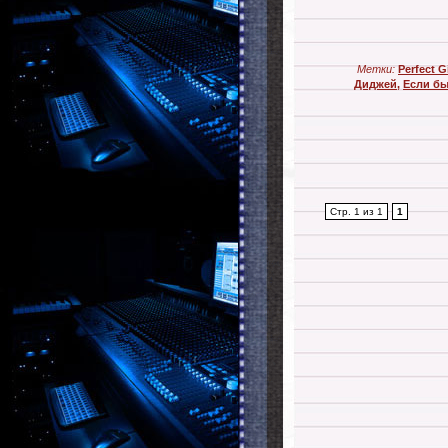
Метки:
Perfect Gi
Диджей
,
Если бы 
Стр. 1 из 1
1