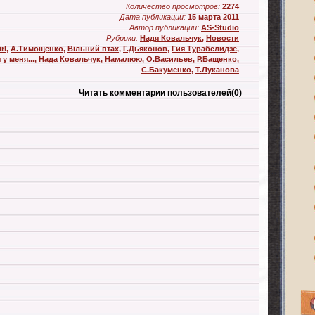
Количество просмотров:
2274
Дата публикации:
15 марта 2011
Автор публикации:
AS-Studio
Рубрики:
Надя Ковальчук
,
Новости
rl
,
А.Тимощенко
,
Вільний птах
,
Г.Дьяконов
,
Гия Турабелидзе
,
у меня...
,
Нада Ковальчук
,
Намалюю
,
О.Васильев
,
Р.Бащенко
,
С.Бакуменко
,
Т.Луканова
Читать комментарии пользователей
(0)