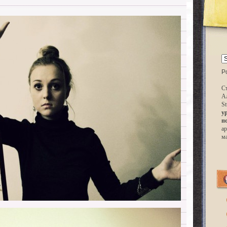
P
Ст
А
St
у
п
ар
м