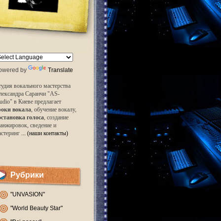
owered by
Translate
удия вокального мастерства
лександра Саранчи "AS-
udio" в Киеве предлагает
роки вокала
, обучение вокалу,
остановка голоса
, создание
анжировок, сведение и
астеринг
... (наши контакты)
Рубрики
"UNVASION"
"World Beauty Star"