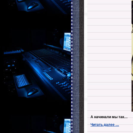
А начинали мы так…
Читать далее …