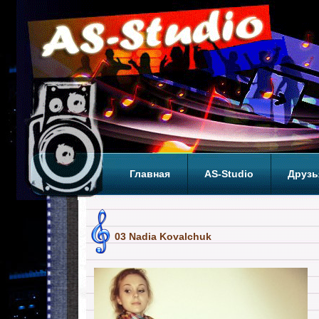
Главная
AS-Studio
Друзь
Теги
ТОП
03 Nadia Kovalchuk