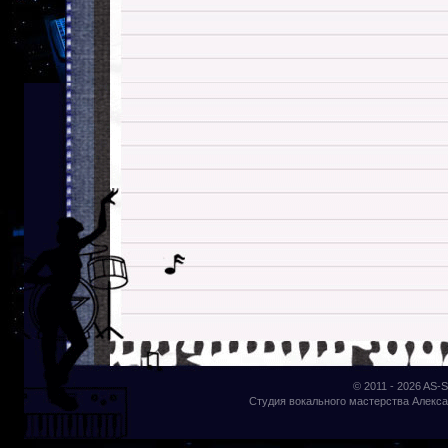
© 2011 - 2026
AS-S
Студия вокального мастерства Алекса