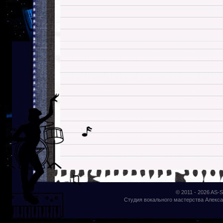
© 2011 - 2026
AS-S
Студия вокального мастерства Алекса