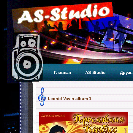
Главная
AS-Studio
Друзь
Теги
ТОП
Leonid Vavin album 1