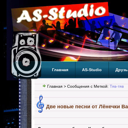
Главная
AS-Studio
Друзь
Теги
ТОП
Главная
> Сообщения с Меткой:
Тяв-тяв
Две новые песни от Лёнечки Ва