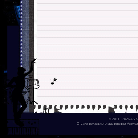
© 2011 - 2026
AS-S
Студия вокального мастерства Алекса