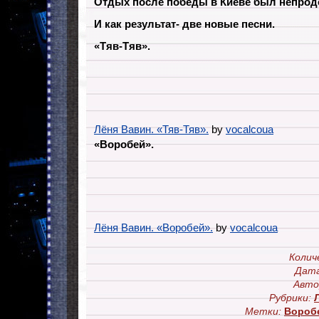
Отдых после победы в Киеве был непро
И как результат- две новые песни.
«Тяв-Тяв».
Лёня Вавин. «Тяв-Тяв».
by
vocalcoua
«Воробей».
Лёня Вавин. «Воробей».
by
vocalcoua
Колич
Дата
Авто
Рубрики:
Метки:
Вороб