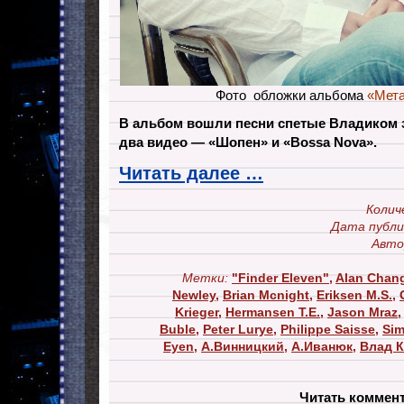
Фото обложки альбома
«Мет
В альбом вошли песни спетые Владиком з
два видео — «Шопен» и «Bossa Nova».
Читать далее …
Колич
Дата публи
Авто
Метки:
"Finder Eleven"
,
Alan Chan
Newley
,
Brian Mcnight
,
Eriksen M.S.
,
Krieger
,
Hermansen T.E.
,
Jason Mraz
Buble
,
Peter Lurye
,
Philippe Saisse
,
Sim
Eyen
,
А.Винницкий
,
А.Иванюк
,
Влад 
Читать коммен