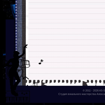
© 2011 - 2026
AS-S
Студия вокального мастерства Алекса