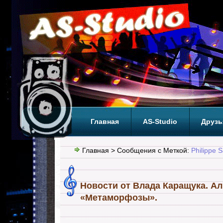
Главная
AS-Studio
Друзь
Теги
ТОП
Главная
> Сообщения с Меткой:
Philippe S
Новости от Влада Каращука. А
«Метаморфозы».