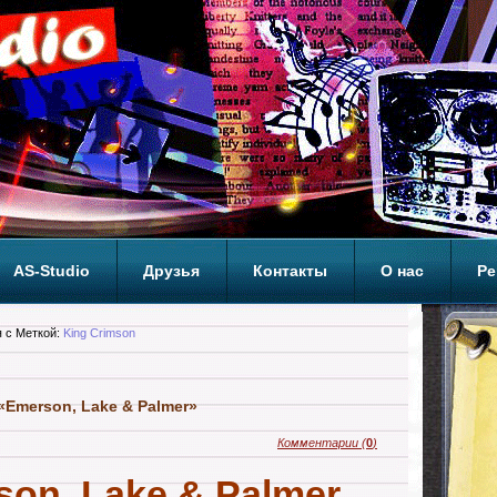
AS-Studio
Друзья
Контакты
О нас
Ре
ОП
 с Меткой:
King Crimson
«Emerson, Lake & Palmer»
Комментарии
(
0
)
on, Lake & Palmer