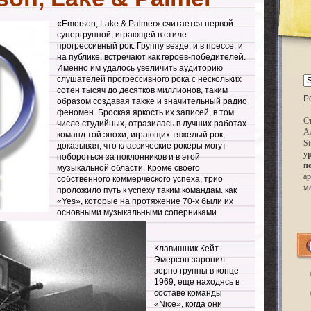
«Emerson, Lake & Palmer» считается первой
супергруппой, играющей в стиле
прогрессивный рок. Группу везде, и в прессе, и
на публике, встречают как героев-победителей.
Именно им удалось увеличить аудиторию
слушателей прогрессивного рока с нескольких
сотен тысяч до десятков миллионов, таким
P
образом создавая также и значительный радио
феномен. Броская яркость их записей, в том
Ст
числе студийных, отразилась в лучших работах
А
команд той эпохи, играющих тяжелый рок,
St
доказывая, что классические рокеры могут
у
побороться за поклонников и в этой
п
музыкальной области. Кроме своего
ар
собственного коммерческого успеха, трио
м
проложило путь к успеху таким командам. как
«Yes», которые на протяжение 70-х были их
основными музыкальными соперниками.
Клавишник Кейт
Эмерсон заронил
зерно группы в конце
1969, еще находясь в
составе команды
«Nice», когда они