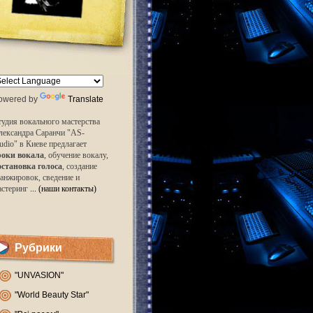
owered by
Translate
удия вокального мастерства
лександра Саранчи "AS-
udio" в Киеве предлагает
роки вокала
, обучение вокалу,
остановка голоса
, создание
анжировок, сведение и
астеринг
... (наши контакты)
Рубрики
"UNVASION"
"World Beauty Star"