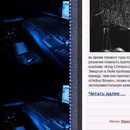
во время первого тура п
решение покинуть групп
альбоме «King Crimson»)
Эмерсон и Лейк пробова
прежде, чем они пригла
of Arthur Brown», позже
экспериментальную кома
Читать далее …
Метки:
Emer