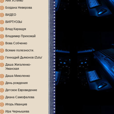
Аня Устенко
Богдана Неверова
ВИДЕО
ВИРТУОЗЫ
Влад Каращук
Владимир Прихожай
Вова Собченко
Всякие полезности.
Геннадий Дьяконов /Zulu/
Даша Жигаленко-
Уманская
Даша Миколенко
День рождения
Детское Евровидение
Диана Самофалова
Игорь Иванцив
Ира Чернышева