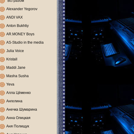
"Всі разом"
Alexander Yegorov
ANDI VAX
Anton Bukhtiy
AR.MONEY Boys
AS-Studio in the media
Julia Voice
Kristall
Maddi Jane
Masha Susha
Yeva
Алла Цёменко
Ангелина
Анечка Шумарина
Анна Олицкая
Аня Полищук