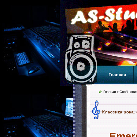
Главная
Теги
Т
Главная
> Сообщения
Классика рока. 
Emers