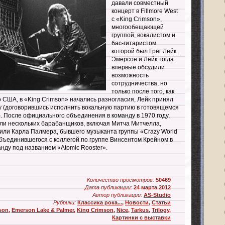
давали совместный
концерт в Fillmore West
с «King Crimson»,
многообещающей
группой, вокалистом и
бас-гитаристом
которой был Грег Лейк.
Эмерсон и Лейк тогда
впервые обсудили
возможность
сотрудничества, но
только после того, как
о США, в «King Crimson» начались разногласия, Лейк принял
у (договорившись исполнить вокальную партию в готовящемся
. После официального объединения в команду в 1970 году,
ли нескольких барабанщиков, включая Митча Митчелла,
сили Карла Палмера, бывшего музыканта группы «Crazy World
 объединившегося с коллегой по группе Винсентом Крейном в
нду под названием «Atomic Rooster».
Количество просмотров:
50469
Дата публикации:
24 марта 2012
Автор публикации:
AS-Studio
Рубрики:
Классика рока...
,
Новости
,
Статьи
son
,
Emerson Lake & Palmer
,
King Crimson
,
Nice
,
Tarkus
,
Trilogy
,
Картинки с выставки